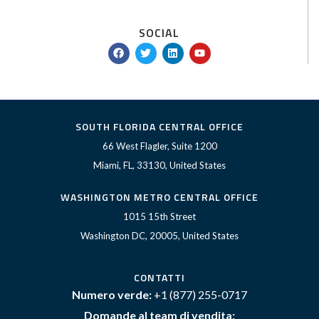
SOCIAL
F
T
L
Y
a
w
i
o
c
i
n
u
e
t
k
t
b
t
e
u
o
e
d
b
o
r
i
e
k
n
SOUTH FLORIDA CENTRAL OFFICE
66 West Flagler, Suite 1200
Miami, FL, 33130, United States
WASHINGTON METRO CENTRAL OFFICE
1015 15th Street
Washington DC, 20005, United States
CONTATTI
Numero verde:
+1 (877) 255-0717
Domande al team di vendita: