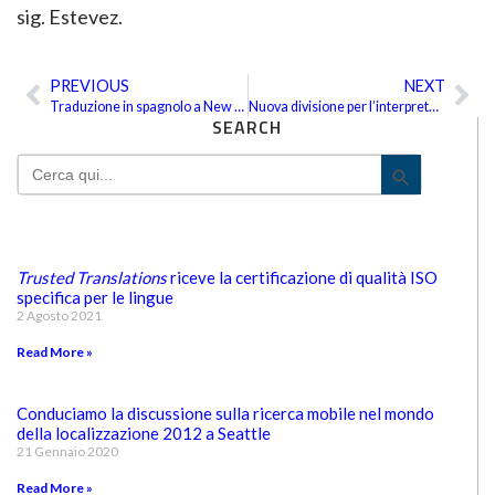
sig. Estevez.
PREVIOUS
NEXT
Precedente
Suc
Traduzione in spagnolo a New York
Nuova divisione per l’interpretazione telefonica
SEARCH
Search
Search Bu
for:
Trusted Translations
riceve la certificazione di qualità ISO
specifica per le lingue
2 Agosto 2021
Read More »
Conduciamo la discussione sulla ricerca mobile nel mondo
della localizzazione 2012 a Seattle
21 Gennaio 2020
Read More »