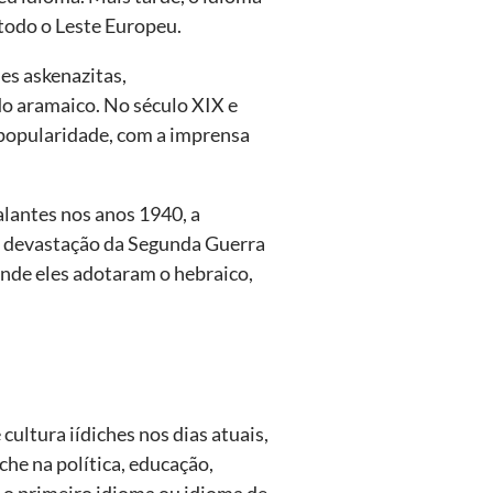
 todo o Leste Europeu.
es askenazitas,
o aramaico. No século XIX e
opularidade, com a imprensa
alantes nos anos 1940, a
 a devastação da Segunda Guerra
 onde eles adotaram o hebraico,
cultura iídiches nos dias atuais,
che na política, educação,
e o primeiro idioma ou idioma de