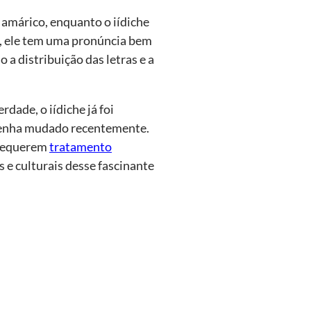
 amárico, enquanto o iídiche
o, ele tem uma pronúncia bem
a distribuição das letras e a
rdade, o iídiche já foi
 tenha mudado recentemente.
 requerem
tratamento
s e culturais desse fascinante