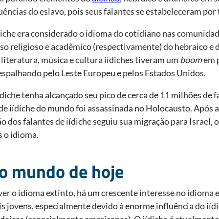
ências do eslavo, pois seus falantes se estabeleceram por
diche era considerado o idioma do cotidiano nas comunidad
 religioso e acadêmico (respectivamente) do hebraico e d
a literatura, música e cultura iídiches tiveram um
boom
em p
e espalhando pelo Leste Europeu e pelos Estados Unidos.
diche tenha alcançado seu pico de cerca de 11 milhões de f
 de iídiche do mundo foi assassinada no Holocausto. Após
o dos falantes de iídiche seguiu sua migração para Israel,
 o idioma.
no mundo de hoje
er o idioma extinto, há um crescente interesse no idioma e 
s jovens, especialmente devido à enorme influência do iídi
judaicas (especialmente americanas). O iídiche é atualment