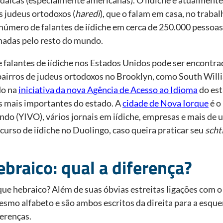
s judeus ortodoxos (
haredi
), que o falam em casa, no trabal
 número de falantes de iídiche em cerca de 250.000 pessoas
hadas pelo resto do mundo.
 falantes de iídiche nos Estados Unidos pode ser encontr
airros de judeus ortodoxos no Brooklyn, como South Will
do na
iniciativa da nova Agência de Acesso ao Idioma
do est
s mais importantes do estado. A
cidade de Nova Iorque
é o 
undo (YIVO), vários jornais em iídiche, empresas e mais de
 curso de iídiche no Duolingo, caso queira praticar seu
scht
hebraico: qual a diferença?
ue hebraico? Além de suas óbvias estreitas ligações com o 
smo alfabeto e são ambos escritos da direita para a esque
erenças.