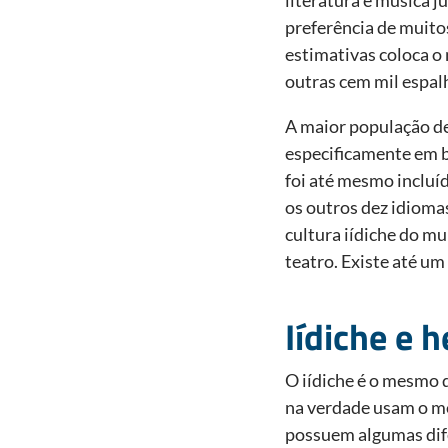
preferência de muito
estimativas coloca o
outras cem mil espal
A maior população de
especificamente em b
foi até mesmo incluí
os outros dez idioma
cultura iídiche do m
teatro. Existe até um
Iídiche e 
O iídiche é o mesmo q
na verdade usam o me
possuem algumas dif