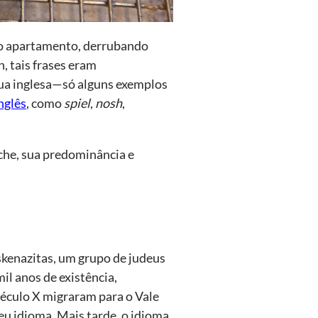
lo apartamento, derrubando
, tais frases eram
gua inglesa—só alguns exemplos
nglês
, como
spiel
,
nosh
,
iche, sua predominância e
skenazitas, um grupo de judeus
l anos de existência,
século X migraram para o Vale
eu idioma. Mais tarde, o idioma