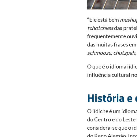
“Ele está bem
meshu
tchotchkes
das pratel
frequentemente ouvid
das muitas frases em
schmooze
,
chutzpah
O que é o idioma iídi
influência cultural n
História e 
O iídiche é um idiom
do Centro e do Leste
considera-se que o i
do Reno Alemão, inc