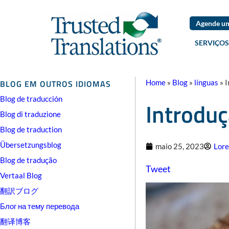
Agende um
SERVIÇOS
BLOG EM OUTROS IDIOMAS
Home
»
Blog
»
línguas
»
I
Blog de traducción
Introduç
Blog di traduzione
Blog de traduction
Übersetzungsblog
maio 25, 2023
Lore
Blog de tradução
Tweet
Vertaal Blog
翻訳ブログ
Блог на тему перевода
翻译博客