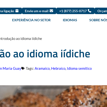
a ligação
Envie um e-mail
+1 (877) 255-0717
Orçam
EXPERIÊNCIA NO SETOR
IDIOMAS
SOBRE NÓ
ntrodução ao idioma iídiche
ão ao idioma iídiche
n Maria Guay
Tags:
Aramaico
,
Hebraico
,
Idioma semítico