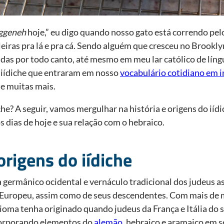
ggeneh
hoje,” eu digo quando nosso gato está correndo pe
eiras pra lá e pra cá. Sendo alguém que cresceu no Brooklyn
as por todo canto, até mesmo em meu lar católico de lín
 iídiche que entraram em nosso
vocabulário cotidiano em i
, e muitas mais.
che? A seguir, vamos mergulhar na história e origens do iíd
os dias de hoje e sua relação com o hebraico.
origens do iídiche
a germânico ocidental e vernáculo tradicional dos judeus a
 Europeu, assim como de seus descendentes. Com mais de mi
dioma tenha originado quando judeus da França e Itália do 
orporando elementos do
alemão
, hebraico e aramaico em s