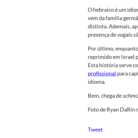
O hebraico é um idio
vem da família germâ
distinta. Ademais, a
presença de vogais sã
Por último, enquanto o
reprimido em Israel
Esta história serve 
profissional
para capt
idioma.
Bem, chega de
schmo
Foto de Ryan DaRin 
Tweet