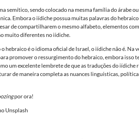
ma semítico, sendo colocado na mesma família do árabe ou
nica. Embora o iídiche possua muitas palavras do hebraic
pesar de compartilharem o mesmo alfabeto, elementos como 
o muito diferentes no iídiche.
 hebraico é o idioma oficial de Israel, o iídiche não é. Na ve
 para promover o ressurgimento do hebraico, embora isso
como um excelente lembrete de que as traduções do iídiche
urar de maneira completa as nuances linguísticas, política
ozing
por ora!
no Unsplash