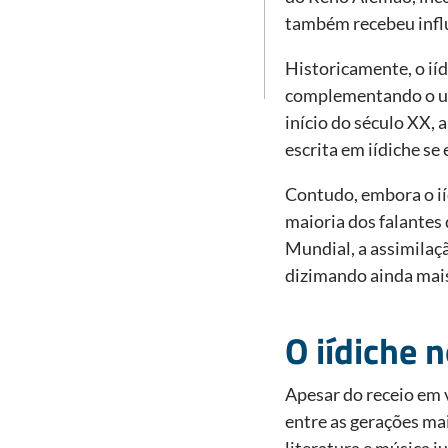
também recebeu influ
Historicamente, o ií
complementando o uso
início do século XX, 
escrita em iídiche s
Contudo, embora o ií
maioria dos falantes
Mundial, a assimilaçã
dizimando ainda mais
O iídiche 
Apesar do receio em v
entre as gerações mai
literatura e música 