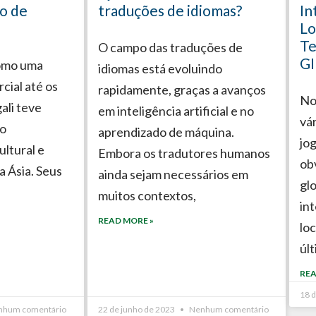
o de
traduções de idiomas?
In
Lo
Te
O campo das traduções de
GI
como uma
idiomas está evoluindo
cial até os
rapidamente, graças a avanços
No
ali teve
em inteligência artificial e no
vá
no
aprendizado de máquina.
jog
ltural e
Embora os tradutores humanos
ob
a Ásia. Seus
ainda sejam necessários em
glo
muitos contextos,
in
READ MORE »
lo
úl
REA
18 
hum comentário
22 de junho de 2023
Nenhum comentário