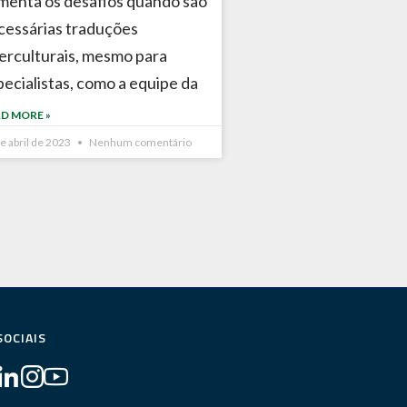
menta os desafios quando são
cessárias traduções
terculturais, mesmo para
pecialistas, como a equipe da
D MORE »
e abril de 2023
Nenhum comentário
SOCIAIS