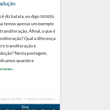
adução
cê diz batata, eu digo ποτατο.
ui temos apenas um exemplo
transliteração. Afinal, o que é
ansliteração? Qual a diferença
tre transliteração e
adução? Nesta postagem,
plicamos quando e
D MORE »
de agosto de 2023
Nenhum comentário