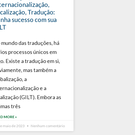
ternacionalização,
calização, Tradução:
nha sucesso com sua
LT
 mundo das traduções, há
rios processos únicos em
o. Existe a tradução em si,
viamente, mas também a
balização, a
ternacionalização e a
calização (GILT). Embora as
timas três
D MORE »
de maio de 2023
Nenhum comentário