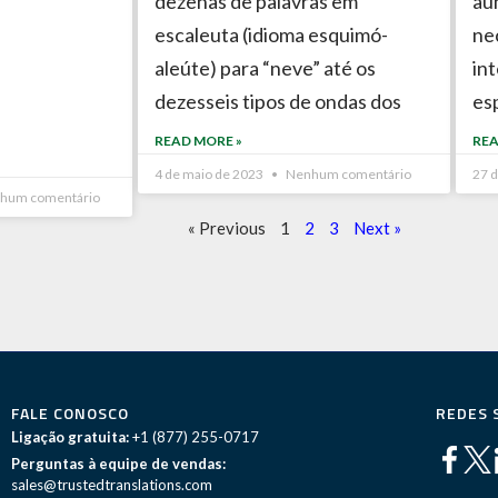
dezenas de palavras em
au
escaleuta (idioma esquimó-
ne
aleúte) para “neve” até os
in
dezesseis tipos de ondas dos
es
READ MORE »
REA
4 de maio de 2023
Nenhum comentário
27 d
hum comentário
« Previous
1
2
3
Next »
FALE CONOSCO
REDES 
Ligação gratuita:
+1 (877) 255-0717
Perguntas à equipe de vendas:
sales@trustedtranslations.com