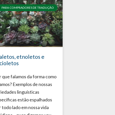
PARA COMPRADORES DE TRADUÇÃO
aletos, etnoletos e
cioletos
r que falamos da forma como
lamos? Exemplos de nossas
riedades linguísticas
pecíficas estão espalhados
r todo lado em nossa vida
tidiana—quer digamos you