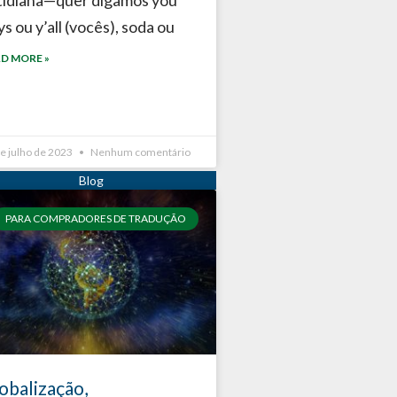
s ou y’all (vocês), soda ou
D MORE »
e julho de 2023
Nenhum comentário
PARA COMPRADORES DE TRADUÇÃO
obalização,