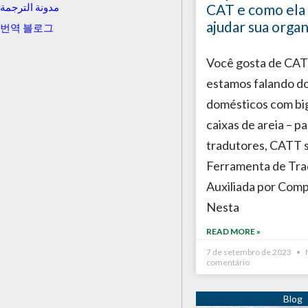
CAT e como ela
مدونة الترجمة
ajudar sua orga
번역 블로그
Você gosta de CAT
estamos falando d
domésticos com bi
caixas de areia – pa
tradutores, CATT s
Ferramenta de Tr
Auxiliada por Com
Nesta
READ MORE »
7 de setembro de 2023
comentário