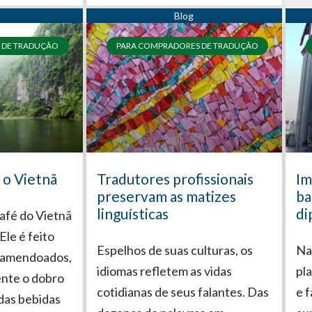
 DE TRADUÇÃO
PARA COMPRADORES DE TRADUÇÃO
 o Vietnã
Tradutores profissionais
Im
preservam as matizes
ba
linguísticas
di
afé do Vietnã
Ele é feito
Espelhos de suas culturas, os
Na
 amendoados,
idiomas refletem as vidas
pl
nte o dobro
cotidianas de seus falantes. Das
e 
 das bebidas