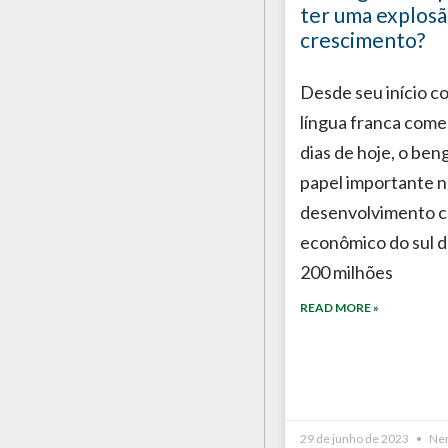
ter uma explosã
crescimento?
Desde seu início 
língua franca comer
dias de hoje, o beng
papel importante 
desenvolvimento cu
econômico do sul d
200 milhões
READ MORE »
29 de junho de 2023
Nen