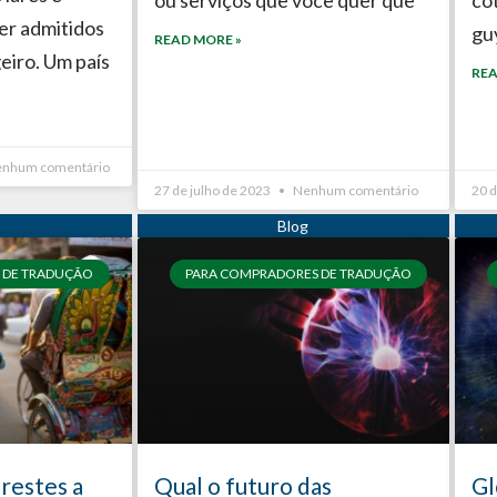
ser admitidos
guy
READ MORE »
eiro. Um país
REA
nhum comentário
27 de julho de 2023
Nenhum comentário
20 d
 DE TRADUÇÃO
PARA COMPRADORES DE TRADUÇÃO
prestes a
Qual o futuro das
Gl