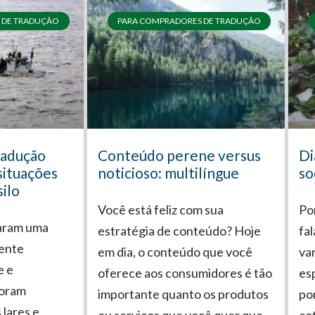
 DE TRADUÇÃO
PARA COMPRADORES DE TRADUÇÃO
radução
Conteúdo perene versus
Di
situações
noticioso: multilíngue
so
silo
Você está feliz com sua
Po
aram uma
estratégia de conteúdo? Hoje
fa
mente
em dia, o conteúdo que você
va
e e
oferece aos consumidores é tão
es
foram
importante quanto os produtos
po
 lares e
ou serviços que você quer que
co