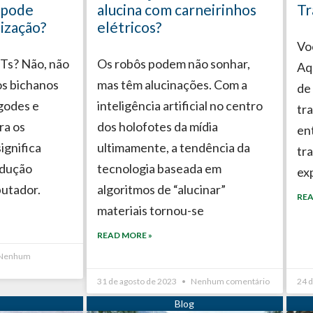
 pode
alucina com carneirinhos
Tr
nização?
elétricos?
Vo
Ts? Não, não
Os robôs podem não sonhar,
Aq
os bichanos
mas têm alucinações. Com a
de 
godes e
inteligência artificial no centro
tr
ra os
dos holofotes da mídia
en
ignifica
ultimamente, a tendência da
tr
adução
tecnologia baseada em
ex
putador.
algoritmos de “alucinar”
REA
materiais tornou-se
READ MORE »
Nenhum
31 de agosto de 2023
Nenhum comentário
24 