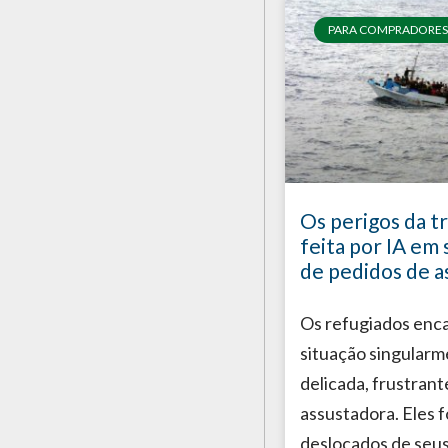
PARA COMPRADORES
Os perigos da t
feita por IA em 
de pedidos de a
Os refugiados enc
situação singular
delicada, frustrant
assustadora. Eles 
deslocados de seus