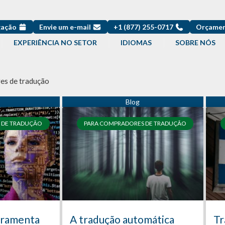
gação
Envie um e-mail
+1 (877) 255-0717
Orçamen
EXPERIÊNCIA NO SETOR
IDIOMAS
SOBRE NÓS
es de tradução
Página
Página
Página
 DE TRADUÇÃO
PARA COMPRADORES DE TRADUÇÃO
rramenta
A tradução automática
Tr