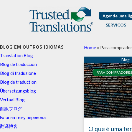
Agende uma li
SERVIÇOS
BLOG EM OUTROS IDIOMAS
Home
»
Para comprador
Translation Blog
Blog de traducción
PARA COMPRADORES
Blog di traduzione
Blog de traduction
Übersetzungsblog
Vertaal Blog
翻訳ブログ
Блог на тему перевода
翻译博客
O que é uma fe