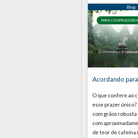
PARA COMPRADORES
Acordando para
O que confere ao c
esse prazer único? 
com grãos robusta
com aproximadame
de teor de cafeína