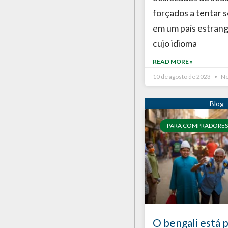
forçados a tentar 
em um país estrang
cujo idioma
READ MORE »
10 de agosto de 2023
Ne
PARA COMPRADORES
O bengali está 