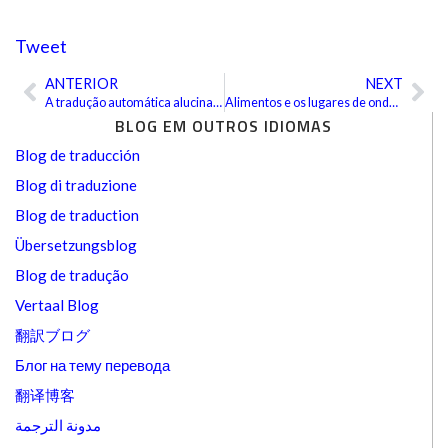
Tweet
ANTERIOR
NEXT
Anterior
Pr
A tradução automática alucina com carneirinhos elétricos?
Alimentos e os lugares de onde receberam seus nomes
BLOG EM OUTROS IDIOMAS
Blog de traducción
Blog di traduzione
Blog de traduction
Übersetzungsblog
Blog de tradução
Vertaal Blog
翻訳ブログ
Блог на тему перевода
翻译博客
مدونة الترجمة