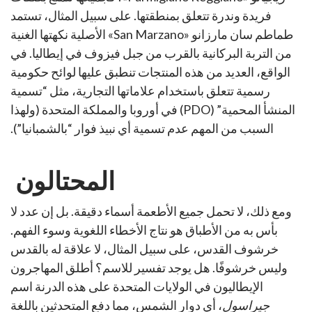
فريدة وندرة تتعلق بمنطقتها. على سبيل المثال، تستمد
طماطم سان مارزانو «San Marzano» الأصلية نكهتها الغنية
من التربة البركانية بالقرب من جبل فيزوف في إيطاليا. في
الواقع، العديد من هذه المنتجات تنطبق عليها لوائح حكومية
رسمية تتعلق باستخدام علاماتها التجارية، مثل “تسمية
المنشأ المحمية” (PDO) في أوروبا والمملكة المتحدة (ولهذا
السبب من المهم عدم تسمية أي نبيذ فوار “بالشمبانيا”).
المحتالون
ومع ذلك، لا تحمل جميع الأطعمة أسماء دقيقة. بل إن عدد لا
بأس به من الأطباق هو نتاج الأخطاء اللغوية وسوء الفهم.
خرشوف القدس، على سبيل المثال، لا علاقة له بالقدس
وليس خرشوفًا. هل يوجد تفسير للاسم؟ أطلق المهاجرون
الإيطاليون في الولايات المتحدة على هذه الدرنة اسم
جيراسول
، أي دوار الشمس، مما دفع المتحدثين باللغة