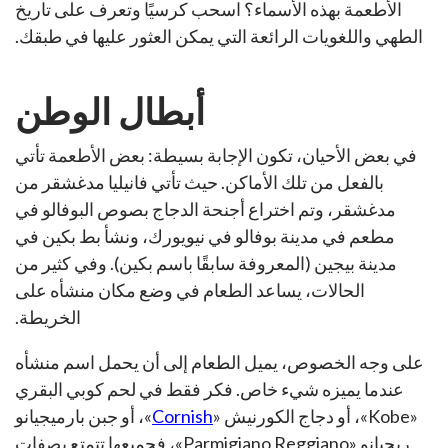
الأطعمة بهذه الأسماء؟ اسحب كرسيًا وتعرف على تاريخ
الطهي واللغويات الرائعة التي يمكن العثور عليها في طبقك.
أبطال الوطن
في بعض الأحيان، تكون الإجابة بسيطة: بعض الأطعمة تأتي
بالفعل من تلك الأماكن. حيث تأتي فانيليا مدغشقر من
مدغشقر، وتم اختراع أجنحة الدجاج بصوص البوفالو في
مطعم في مدينة بوفالو في نيويورك، ونشأ بط بكين في
مدينة بيجين (المعروفة سابقًا باسم بكين). وفي كثير من
الحالات، يساعد الطعام في وضع مكان منشأه على
الخريطة.
على وجه الخصوص، يميل الطعام إلى أن يحمل اسم منشأه
عندما يميزه شيء خاص. فكر فقط في لحم كوبي البقري
«Kobe»، أو دجاج الكورنيش «
Cornish
»، أو جبن بارميجيانو
ريجيانو «Parmigiano Reggiano»، فجميعها تتمتع بصفات