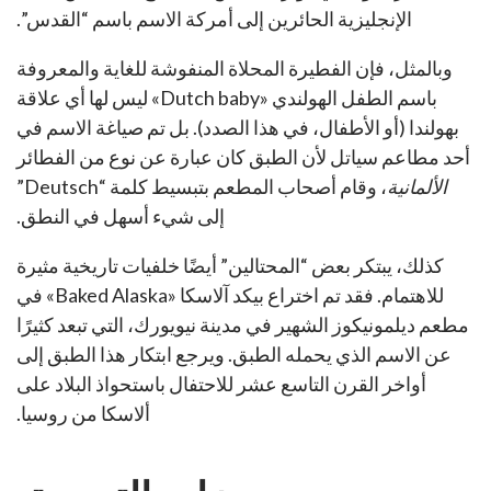
الإنجليزية الحائرين إلى أمركة الاسم باسم “القدس”.
وبالمثل، فإن الفطيرة المحلاة المنفوشة للغاية والمعروفة
باسم الطفل الهولندي «Dutch baby» ليس لها أي علاقة
بهولندا (أو الأطفال، في هذا الصدد). بل تم صياغة الاسم في
أحد مطاعم سياتل لأن الطبق كان عبارة عن نوع من الفطائر
الألمانية
، وقام أصحاب المطعم بتبسيط كلمة “Deutsch”
إلى شيء أسهل في النطق.
كذلك، يبتكر بعض “المحتالين” أيضًا خلفيات تاريخية مثيرة
للاهتمام. فقد تم اختراع بيكد آلاسكا «Baked Alaska» في
مطعم ديلمونيكوز الشهير في مدينة نيويورك، التي تبعد كثيرًا
عن الاسم الذي يحمله الطبق. ويرجع ابتكار هذا الطبق إلى
أواخر القرن التاسع عشر للاحتفال باستحواذ البلاد على
ألاسكا من روسيا.