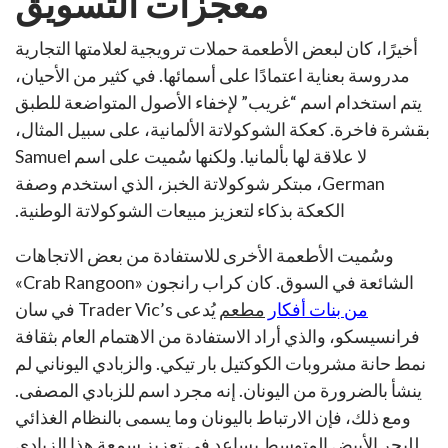
معجزات التسويق
أخيرًا، كان لبعض الأطعمة حملات ترويجية لعلامتها التجارية
مدروسة بعناية اعتمادًا على أسمائها. في كثير من الأحيان،
يتم استخدام اسم “غريب” لإخفاء الأصول المتواضعة للطبق
بقشرة فاخرة. كعكة الشوكولاتة الألمانية، على سبيل المثال،
لا علاقة لها بألمانيا. ولكنها سُميت على اسم Samuel
German، مبتكر شوكولاتة الخبز، الذي استخدم وصفة
الكعكة بذكاء لتعزيز مبيعات الشوكولاتة الوطنية.
وسُميت الأطعمة الأخرى للاستفادة من بعض الاتجاهات
الشائعة في السوق. كان كراب رانجون «Crab Rangoon»
من بنات أفكار
مطعم
يُدعى Trader Vic’s في سان
فرانسيسكو، والذي أراد الاستفادة من الاهتمام العام بثقافة
نمط حانة مشروبات الكوكتيل بار تيكي. والزبادي اليوناني لم
ينشأ بالضرورة من اليونان. إنه مجرد اسم للزبادي المصفى.
ومع ذلك، فإن الارتباط باليونان وما يسمى بالنظام الغذائي
للبحر الأبيض المتوسط يساعد في تعزيز سمعة هذا الزبادي