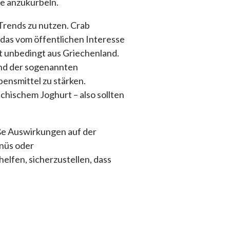
e anzukurbeln.
rends zu nutzen. Crab
, das vom öffentlichen Interesse
ht unbedingt aus Griechenland.
und der sogenannten
bensmittel zu stärken.
echischem Joghurt – also sollten
oße Auswirkungen auf der
nüs oder
elfen, sicherzustellen, dass