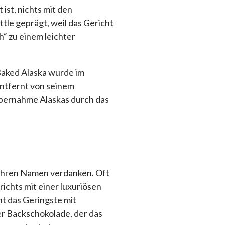
st, nichts mit den
tle geprägt, weil das Gericht
“ zu einem leichter
Baked Alaska wurde im
entfernt von seinem
Übernahme Alaskas durch das
 ihren Namen verdanken. Oft
ichts mit einer luxuriösen
t das Geringste mit
r Backschokolade, der das