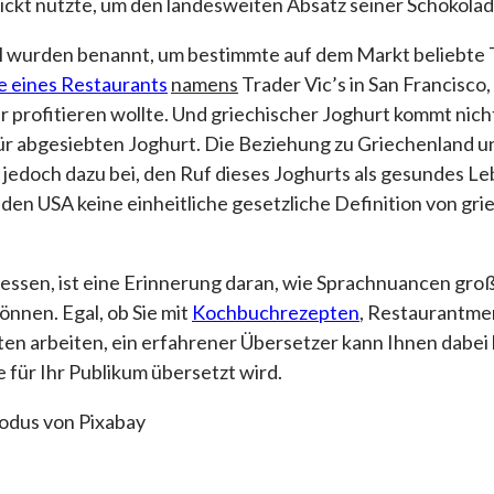
ckt nutzte, um den landesweiten Absatz seiner Schokolad
 wurden benannt, um bestimmte auf dem Markt beliebte T
e eines Restaurants
namens
Trader Vic’s in San Francisco
ur profitieren wollte. Und griechischer Joghurt kommt nic
für abgesiebten Joghurt. Die Beziehung zu Griechenland 
 jedoch dazu bei, den Ruf dieses Joghurts als gesundes Le
n den USA keine einheitliche gesetzliche Definition von gri
 essen, ist eine Erinnerung daran, wie Sprachnuancen gr
nnen. Egal, ob Sie mit
Kochbuchrezepten
, Restaurantme
n arbeiten, ein erfahrener Übersetzer kann Ihnen dabei h
se für Ihr Publikum übersetzt wird.
Modus von Pixabay