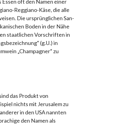
s Essen oft den Namen einer
iano-Reggiano-Käse, die alle
weisen. Die ursprünglichen San-
kanischen Boden in der Nähe
len staatlichen Vorschriften in
gsbezeichnung“ (g.U.) in
haumwein „Champagner“ zu
 sind das Produkt von
piel nichts mit Jerusalem zu
nwanderer in den USA nannten
sprachige den Namen als