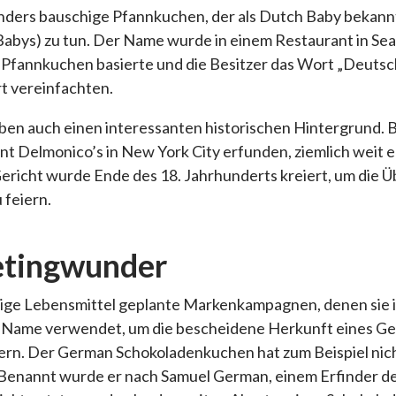
ders bauschige Pfannkuchen, der als Dutch Baby bekannt i
abys) zu tun. Der Name wurde in einem Restaurant in Seat
Pfannkuchen basierte und die Besitzer das Wort „Deutsch
 vereinfachten.
ben auch einen interessanten historischen Hintergrund. 
t Delmonico’s in New York City erfunden, ziemlich weit 
richt wurde Ende des 18. Jahrhunderts kreiert, um die 
 feiern.
etingwunder
inige Lebensmittel geplante Markenkampagnen, denen sie
“ Name verwendet, um die bescheidene Herkunft eines Ger
ern. Der German Schokoladenkuchen hat zum Beispiel nich
 Benannt wurde er nach Samuel German, einem Erfinder de