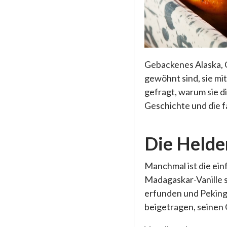
Gebackenes Alaska, Ch
gewöhnt sind, sie mi
gefragt, warum sie d
Geschichte und die fa
Die Helde
Manchmal ist die ei
Madagaskar-Vanille 
erfunden und Peking-
beigetragen, seinen