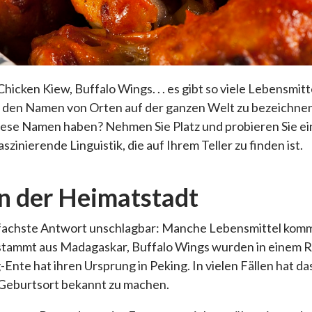
icken Kiew, Buffalo Wings. . . es gibt so viele Lebensmitt
t den Namen von Orten auf der ganzen Welt zu bezeichnen,
iese Namen haben? Nehmen Sie Platz und probieren Sie ein
szinierende Linguistik, die auf Ihrem Teller zu finden ist.
n der Heimatstadt
nfachste Antwort unschlagbar: Manche Lebensmittel komme
stammt aus Madagaskar, Buffalo Wings wurden in einem Re
Ente hat ihren Ursprung in Peking. In vielen Fällen hat da
 Geburtsort bekannt zu machen.