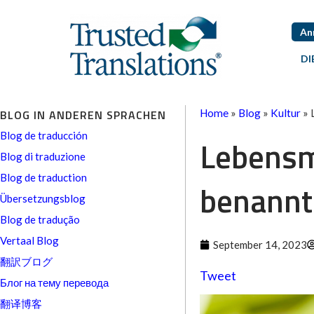
An
DI
BLOG IN ANDEREN SPRACHEN
Home
»
Blog
»
Kultur
»
Blog de traducción
Lebensmi
Blog di traduzione
Blog de traduction
benannt
Übersetzungsblog
Blog de tradução
Vertaal Blog
September 14, 2023
翻訳ブログ
Tweet
Блог на тему перевода
翻译博客