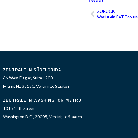
ZURÜCK
Zurück
Was ist ein CAT-Tool u
ZENTRALE IN SÜDFLORIDA
66 West Flagler, Suite 1200
Miami, FL, 33130, Vereinigte Staaten
ZENTRALE IN WASHINGTON METRO
1015 15th Street
Washington D.C., 20005, Vereinigte Staaten