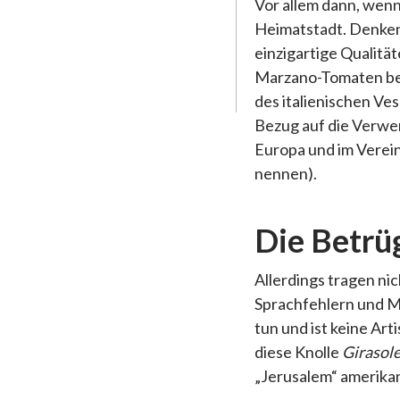
Vor allem dann, wen
Heimatstadt. Denken
einzigartige Qualitä
Marzano-Tomaten bei
des italienischen Ves
Bezug auf die Verwen
Europa und im Verein
nennen).
Die Betrü
Allerdings tragen ni
Sprachfehlern und Mi
tun und ist keine Ar
diese Knolle
Girasol
„Jerusalem“ amerikan