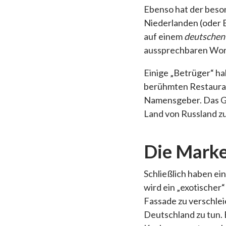
Ebenso hat der beson
Niederlanden (oder B
auf einem
deutschen
aussprechbaren Wort
Einige „Betrüger“ ha
berühmten Restauran
Namensgeber. Das Ge
Land von Russland zu
Die Mark
Schließlich haben e
wird ein „exotischer
Fassade zu verschlei
Deutschland zu tun.