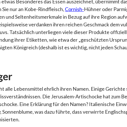
n etwas Besonderes das Essen auszeichnet, übernimmt da
 Sie nur an Kobe-Rindfleisch,
Cornish-
Hühner oder Parmig
ten und Seltenheitsmerkmale in Bezug auf ihre Region auf
spielsweise verdanken ihren reichen Geschmack dem vul
uvs. Tatsächlich unterliegen viele dieser Produkte offiziel
dung ihrer Etiketten, wie etwa der „geschützten Ursprun
igten Königreich (deshalb ist es wichtig, nicht jeden Sc
ger
cht alle Lebensmittel ehrlich ihren Namen. Einige Gerichte
ssverständnissen. Die Jerusalem-Artischocke hat zum Beis
tischocke. Eine Erklärung für den Namen? Italienische Ei
e
, Sonnenblume, was dazu führte, dass verwirrte Englisch
isierten.