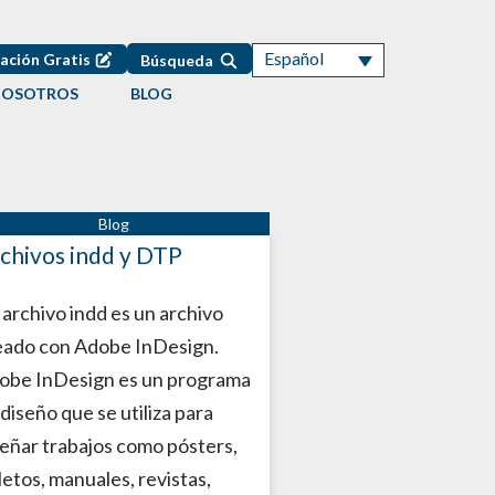
Español
ación Gratis
Búsqueda
NOSOTROS
BLOG
chivos indd y DTP
 archivo indd es un archivo
eado con Adobe InDesign.
obe InDesign es un programa
diseño que se utiliza para
señar trabajos como pósters,
letos, manuales, revistas,