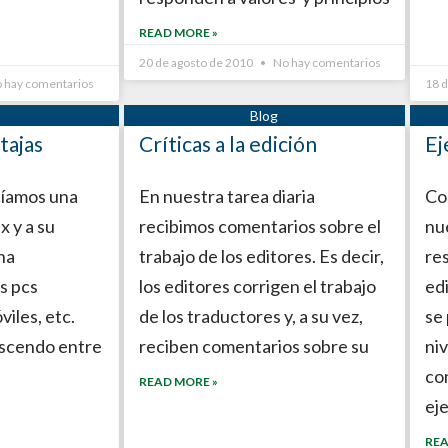
READ MORE »
20 de agosto de 2010
No hay comentarios
 hay comentarios
18 
tajas
Críticas a la edición
Ej
acíamos una
En nuestra tarea diaria
Co
x y a su
recibimos comentarios sobre el
nue
na
trabajo de los editores. Es decir,
re
s pcs
los editores corrigen el trabajo
ed
viles, etc.
de los traductores y, a su vez,
se
escendo entre
reciben comentarios sobre su
ni
co
READ MORE »
ej
REA