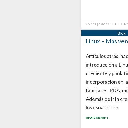
26 de agosto de 2010
No
Linux – Más ven
Artículos atrás, h
introducción a Linu
creciente y paulati
incorporación en la
familiares, PDA, mó
Además de ir in cr
los usuarios no
READ MORE »