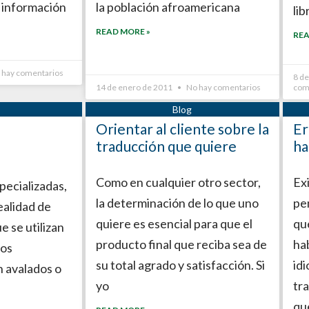
a información
la población afroamericana
lib
READ MORE »
REA
 hay comentarios
8 d
14 de enero de 2011
No hay comentarios
com
Orientar al cliente sobre la
Er
traducción que quiere
ha
Como en cualquier otro sector,
Ex
pecializadas,
la determinación de lo que uno
pe
realidad de
quiere es esencial para que el
qu
e se utilizan
producto final que reciba sea de
hab
nos
su total agrado y satisfacción. Si
id
n avalados o
yo
tr
que