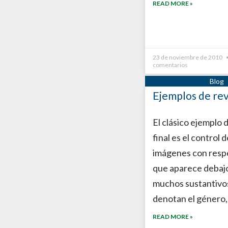
READ MORE »
23 de noviembre de 2010
comentarios
Ejemplos de revi
El clásico ejemplo d
final es el control d
imágenes con respe
que aparece debaj
muchos sustantivos
denotan el género,
READ MORE »