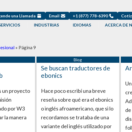
ende una Llamada
Email
+1 (877) 778-6390
Cotiz
SERVICIOS
INDUSTRIAS
IDIOMAS
ACERCA DE 
esional
»
Página 9
Página
Página
Página
Página
Página
Página
Página
Página
Página
Página
Se buscan traductores de
Ar
b
ebonics
Un
s un proyecto
Hace poco escribí una breve
cr
isión
reseña sobre qué era el ebonics
Ad
ado por W3
o inglés afroamericano, que si lo
de 
ar la manera
recordamos se trataba de una
di
variante del inglés utilizado por
fol