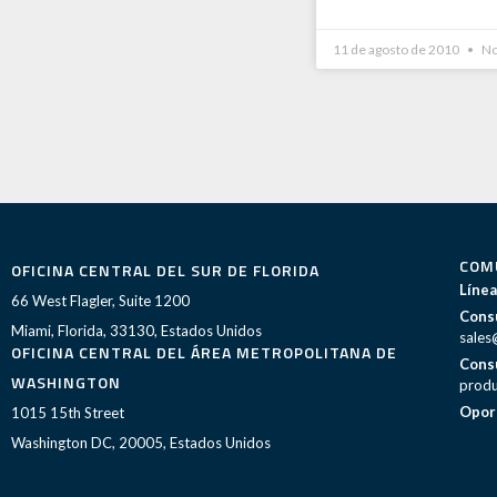
11 de agosto de 2010
No
COM
OFICINA CENTRAL DEL SUR DE FLORIDA
Línea
66 West Flagler, Suite 1200
Consu
Miami, Florida, 33130, Estados Unidos
sales
OFICINA CENTRAL DEL ÁREA METROPOLITANA DE
Consu
WASHINGTON
produ
Opor
1015 15th Street
Washington DC, 20005, Estados Unidos