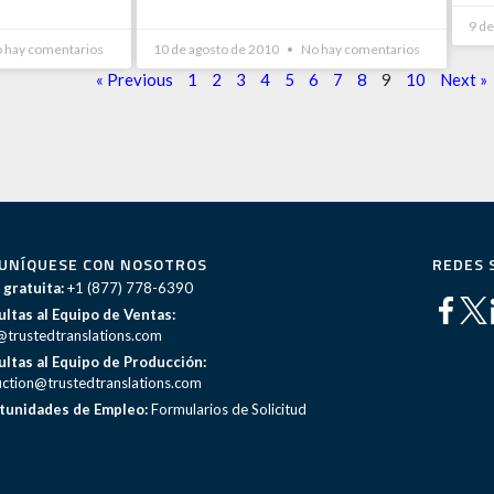
9 d
 hay comentarios
10 de agosto de 2010
No hay comentarios
« Previous
1
2
3
4
5
6
7
8
9
10
Next »
UNÍQUESE CON NOSOTROS
REDES 
 gratuita:
+1 (877) 778-6390
ltas al Equipo de Ventas:
@trustedtranslations.com
ltas al Equipo de Producción:
ction@trustedtranslations.com
tunidades de Empleo:
Formularios de Solicitud