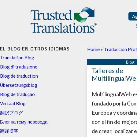
Ag
EL BLOG EN OTROS IDIOMAS
Home
»
Traducción Prof
Translation Blog
Blog di traduzione
Talleres de
Blog de traduction
MultilingualWe
Übersetzungsblog
MultilingualWeb e
Blog de tradução
fundado por la Com
Vertaal Blog
Europea y coordin
翻訳ブログ
con el fin de mejor
Блог на тему перевода
de crear, localizar e
翻译博客