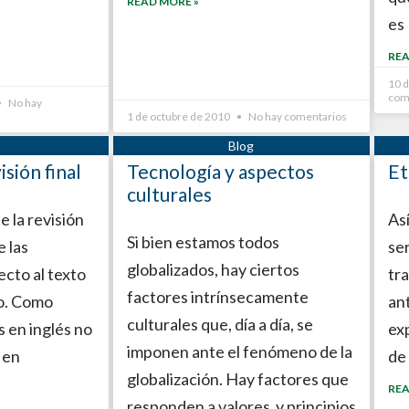
READ MORE »
es
REA
10 
com
No hay
1 de octubre de 2010
No hay comentarios
sión final
Tecnología y aspectos
Et
culturales
e la revisión
As
Si bien estamos todos
e las
ser
globalizados, hay ciertos
cto al texto
tra
factores intrínsecamente
o. Como
an
culturales que, día a día, se
 en inglés no
ex
imponen ante el fenómeno de la
 en
de 
globalización. Hay factores que
REA
responden a valores y principios