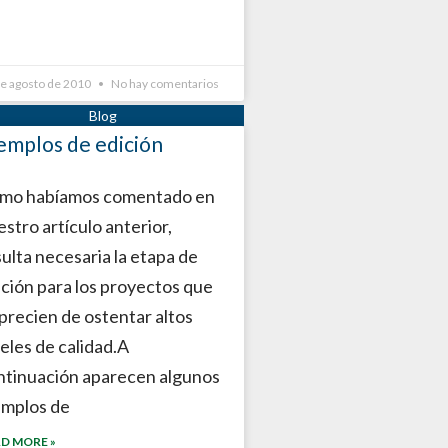
de agosto de 2010
No hay comentarios
emplos de edición
mo habíamos comentado en
stro artículo anterior,
sulta necesaria la etapa de
ición para los proyectos que
 precien de ostentar altos
veles de calidad.A
ntinuación aparecen algunos
emplos de
D MORE »