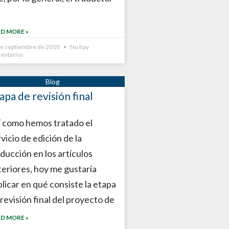
D MORE »
de septiembre de 2010
No hay
entarios
apa de revisión final
í como hemos tratado el
vicio de edición de la
ducción en los artículos
teriores, hoy me gustaría
plicar en qué consiste la etapa
revisión final del proyecto de
D MORE »