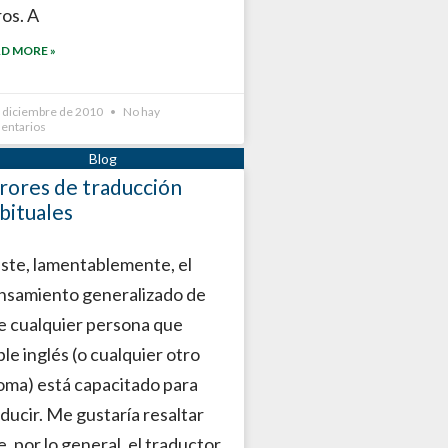
ros. A
D MORE »
e diciembre de 2010
No hay
entarios
rores de traducción
bituales
iste, lamentablemente, el
nsamiento generalizado de
e cualquier persona que
le inglés (o cualquier otro
ioma) está capacitado para
aducir. Me gustaría resaltar
, por lo general, el traductor