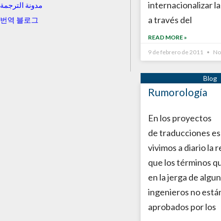
internacionalizar l
مدونة الترجمة
a través del
번역 블로그
READ MORE »
9 de febrero de 2011
No
Rumorología
En los proyectos
de traducciones es
vivimos a diario la 
que los términos qu
en la jerga de algu
ingenieros no está
aprobados por los