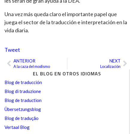
les serán de gran ayuda a la DEA.
Una vez más queda claro el importante papel que
juega el sector de la traducción e interpretación en la
vida diaria.
Tweet
ANTERIOR
NEXT
Ant
Sig
A la caza del modismo
Localización
EL BLOG EN OTROS IDIOMAS
Blog de traducción
Blog di traduzione
Blog de traduction
Übersetzungsblog
Blog de tradução
Vertaal Blog