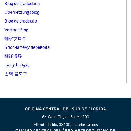
Blog de traduction
Übersetzungsblog
Blog de tradução
Vertaal Blog
翻訳ブログ
Блог на тему перевода
翻译博客
مدونة الترجمة
번역 블로그
OFICINA CENTRAL DEL SUR DE FLORIDA
66 West Flagler, Suite 1200
Miami, Florida, 33130, Estados Unidos
OFICINA CENTRAL DEL ÁREA METROPOLITANA DE