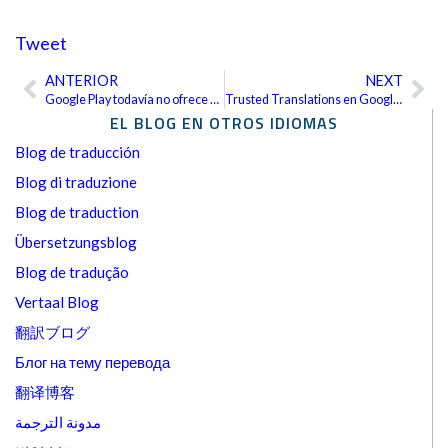
Tweet
ANTERIOR
NEXT
Ant
Sig
Google Play todavía no ofrece Apps pagas en China
Trusted Translations en Google I/O 2014
EL BLOG EN OTROS IDIOMAS
Blog de traducción
Blog di traduzione
Blog de traduction
Übersetzungsblog
Blog de tradução
Vertaal Blog
翻訳ブログ
Блог на тему перевода
翻译博客
مدونة الترجمة