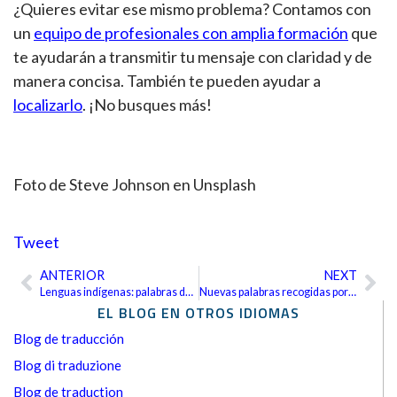
¿Quieres evitar ese mismo problema? Contamos con
un
equipo de profesionales con amplia formación
que
te ayudarán a transmitir tu mensaje con claridad y de
manera concisa. También te pueden ayudar a
localizarlo
. ¡No busques más!
Foto de Steve Johnson en Unsplash
Tweet
ANTERIOR
NEXT
Ant
Sig
Lenguas indígenas: palabras de sabiduría ambiental
Nuevas palabras recogidas por la Real Academia Española
EL BLOG EN OTROS IDIOMAS
Blog de traducción
Blog di traduzione
Blog de traduction