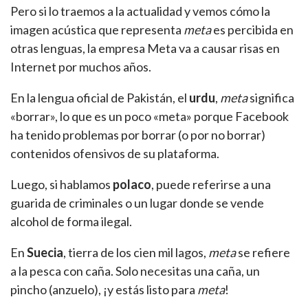
Pero si lo traemos a la actualidad y vemos cómo la
imagen acústica que representa
meta
es percibida en
otras lenguas, la empresa Meta va a causar risas en
Internet por muchos años.
En la lengua oficial de Pakistán, el
urdu
,
meta
significa
«borrar», lo que es un poco «meta» porque Facebook
ha tenido problemas por borrar (o por no borrar)
contenidos ofensivos de su plataforma.
Luego, si hablamos
polaco
, puede referirse a una
guarida de criminales o un lugar donde se vende
alcohol de forma ilegal.
En
Suecia
, tierra de los cien mil lagos,
meta
se refiere
a la pesca con caña. Solo necesitas una caña, un
pincho (anzuelo), ¡y estás listo para
meta
!