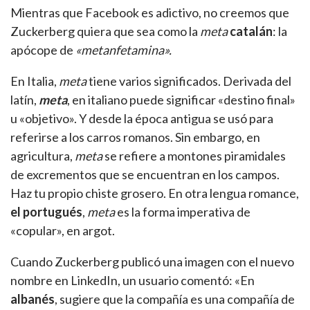
Mientras que Facebook es adictivo, no creemos que
Zuckerberg quiera que sea como la
meta
catalán
: la
apócope de
«metanfetamina»
.
En Italia,
meta
tiene varios significados. Derivada del
latín,
meta
, en italiano puede significar «destino final»
u «objetivo». Y desde la época antigua se usó para
referirse a los carros romanos. Sin embargo, en
agricultura,
meta
se refiere a montones piramidales
de excrementos que se encuentran en los campos.
Haz tu propio chiste grosero. En otra lengua romance,
el portugués
,
meta
es la forma imperativa de
«copular», en argot.
Cuando Zuckerberg publicó una imagen con el nuevo
nombre en LinkedIn, un usuario comentó: «En
albanés
, sugiere que la compañía es una compañía de