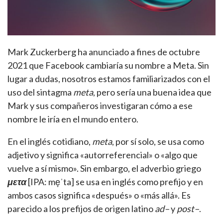
Mark Zuckerberg ha anunciado a fines de octubre
2021 que Facebook cambiaría su nombre a Meta. Sin
lugar a dudas, nosotros estamos familiarizados con el
uso del sintagma
meta
, pero sería una buena idea que
Mark y sus compañeros investigaran cómo a ese
nombre le iría en el mundo entero.
En el inglés cotidiano,
meta
, por sí solo, se usa como
adjetivo y significa «autorreferencial» o «algo que
vuelve a sí mismo». Sin embargo, el adverbio griego
μετα
[IPA: me̞ˈta] se usa en inglés como prefijo y en
ambos casos significa «después» o «más allá». Es
parecido a los prefijos de origen latino
ad
–
y
post
–
.