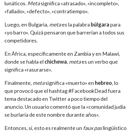
lunáticos.
Meta
significa «atrasado», «incompleto»,
«fallado», «defecto», «contratiempo».
Luego, en Bulgaria,
meta
es la palabra
búlgara
para
«yo barro». Quizá pensaron que barrerían a todos sus
competidores.
En África, específicamente en Zambia y en Malawi,
donde se habla el
chichewa
,
meta
es un verbo que
significa «rasurarse».
Finalmente,
meta
significa «muerto» en
hebreo
, lo
que provocó que el hashtag #FacebookDead fuera
tema destacado en Twitter a poco tiempo del
anuncio. Un usuario comentó que la «comunidad judía
se burlaría de este nombre durante años».
Entonces, sí, esto es realmente un
faux pas
lingüístico