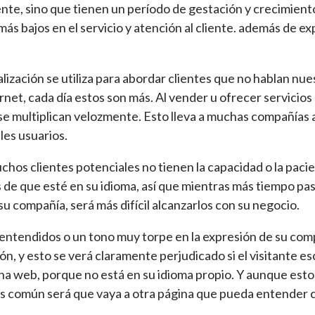
te, sino que tienen un período de gestación y crecimiento.
más bajos en el servicio y atención al cliente. además de ex
lización se utiliza para abordar clientes que no hablan nuest
rnet, cada día estos son más. Al vender u ofrecer servicios
 se multiplican velozmente. Esto lleva a muchas compañías
les usuarios.
chos clientes potenciales no tienen la capacidad o la pacie
 de que esté en su idioma, así que mientras más tiempo pas
su compañía, será más difícil alcanzarlos con su negocio.
s entendidos o un tono muy torpe en la expresión de su com
ión, y esto se verá claramente perjudicado si el visitante e
a web, porque no está en su idioma propio. Y aunque esto de
s común será que vaya a otra página que pueda entender c