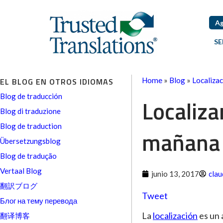
Ag
SE
EL BLOG EN OTROS IDIOMAS
Home
»
Blog
»
Localiza
Blog de traducción
Localiza
Blog di traduzione
Blog de traduction
mañana
Übersetzungsblog
Blog de tradução
Vertaal Blog
junio 13, 2017
clau
翻訳ブログ
Tweet
Блог на тему перевода
La
localización
es un 
翻译博客