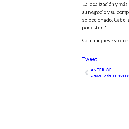
La localización y más
su negocio y su compa
seleccionado. Cabe la
por usted?
Comuníquese ya con 
Tweet
ANTERIOR
Ant
El español de las redes s