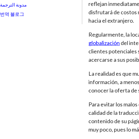
reflejan inmediatamen
مدونة الترجمة
disfrutará de costos 
번역 블로그
hacia el extranjero.
Regularmente, la loca
globalización
del inte
clientes potenciales
acercarse a sus posib
La realidad es que mu
información, a menos
conocer la oferta de 
Para evitar los malo
calidad de la traducc
contenido de su págin
muy poco, pues lo má