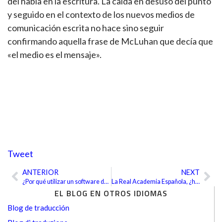
del habla en la escritura. La caída en desuso del punto
y seguido en el contexto de los nuevos medios de
comunicación escrita no hace sino seguir
confirmando aquella frase de McLuhan que decía que
«el medio es el mensaje».
Tweet
ANTERIOR
NEXT
Ant
Sig
¿Por qué utilizar un software de traducción?
La Real Academia Española, ¿hacia un diccionario más igualitario?
EL BLOG EN OTROS IDIOMAS
Blog de traducción