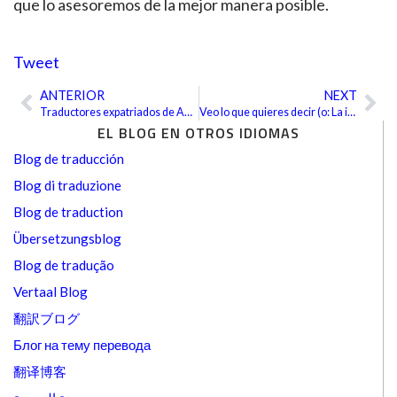
que lo asesoremos de la mejor manera posible.
Tweet
ANTERIOR
NEXT
Ant
Sig
Traductores expatriados de América Latina
Veo lo que quieres decir (o: La intraducible cara amarilla de la muerte)
EL BLOG EN OTROS IDIOMAS
Blog de traducción
Blog di traduzione
Blog de traduction
Übersetzungsblog
Blog de tradução
Vertaal Blog
翻訳ブログ
Блог на тему перевода
翻译博客