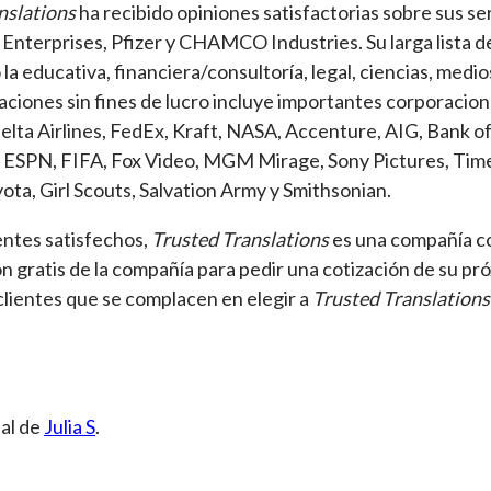
nslations
ha recibido opiniones satisfactorias sobre sus se
nterprises, Pfizer y CHAMCO Industries. Su larga lista de
 la educativa, financiera/consultoría, legal, ciencias, medi
aciones sin fines de lucro incluye importantes corporacio
elta Airlines, FedEx, Kraft, NASA, Accenture, AIG, Bank o
, ESPN, FIFA, Fox Video, MGM Mirage, Sony Pictures, Tim
ota, Girl Scouts, Salvation Army y Smithsonian.
entes satisfechos,
Trusted Translations
es una compañía co
ón gratis de la compañía para pedir una cotización de su p
clientes que se complacen en elegir a
Trusted Translations
nal de
Julia S
.