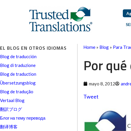
Ag
SE
EL BLOG EN OTROS IDIOMAS
Home
»
Blog
»
Para Tra
Blog de traducción
Por qué 
Blog di traduzione
Blog de traduction
Übersetzungsblog
mayo 8, 2012
andr
Blog de tradução
Tweet
Vertaal Blog
翻訳ブログ
Блог на тему перевода
C
翻译博客