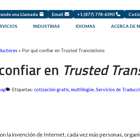
ende una Llamada
Email
+1 (877) 778-6390
Cotiz
RVICIOS
INDUSTRIAS
IDIOMAS
ACERCA DE 
ductores
»
Por qué confiar en Trusted Translations
confiar en
Trusted Tran
eap
Etiquetas:
cotización gratis
,
multilingüe
,
Servicios de Traducc
on la invención de Internet, cada vez más personas, organ