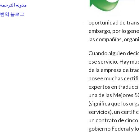
مدونة الترجمة
번역 블로그
oportunidad de trans
embargo, por lo gene
las compañías, organ
Cuando alguien decid
ese servicio. Hay muc
de la empresa de tra
posee muchas certific
expertos en traducci
una de las Mejores 5
(significa que los o
servicios), un certif
un contrato de cinco 
gobierno Federal y lo