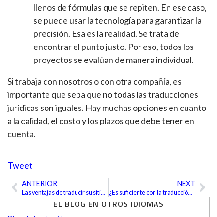
llenos de fórmulas que se repiten. En ese caso,
se puede usar la tecnología para garantizar la
precisión. Esa es la realidad. Se trata de
encontrar el punto justo. Por eso, todos los
proyectos se evalúan de manera individual.
Si trabaja con nosotros o con otra compañía, es
importante que sepa que no todas las traducciones
jurídicas son iguales. Hay muchas opciones en cuanto
a la calidad, el costo y los plazos que debe tener en
cuenta.
Tweet
ANTERIOR
NEXT
Ant
Sig
Las ventajas de traducir su sitio web
¿Es suficiente con la traducción, o necesito una localización también?
EL BLOG EN OTROS IDIOMAS