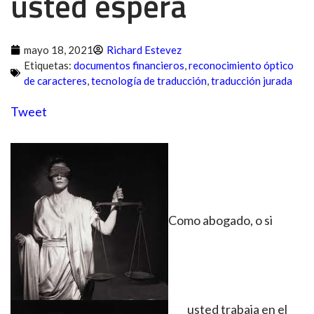
usted espera
mayo 18, 2021
Richard Estevez
Etiquetas:
documentos financieros
,
reconocimiento óptico
de caracteres
,
tecnología de traducción
,
traducción jurada
Tweet
Como abogado, o si
usted trabaja en el