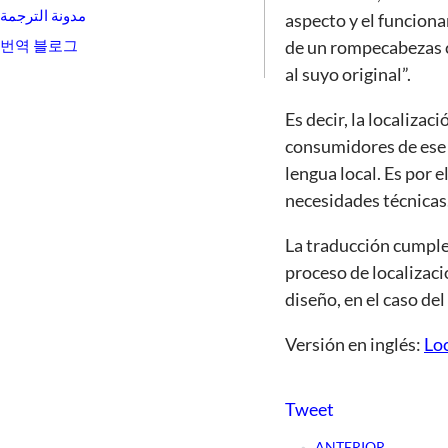
مدونة الترجمة
aspecto y el funcionam
번역 블로그
de un rompecabezas 
al suyo original”.
Es decir, la localiza
consumidores de ese 
lengua local. Es por e
necesidades técnicas
La traducción cumple 
proceso de localizaci
diseño, en el caso de
Versión en inglés:
Loc
Tweet
ANTERIOR