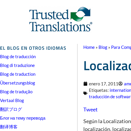
EL BLOG EN OTROS IDIOMAS
Home
»
Blog
»
Para Comp
Blog de traducción
Localiza
Blog di traduzione
Blog de traduction
Übersetzungsblog
enero 17, 2011
ame
Etiquetas:
internation
Blog de tradução
traducción de softwa
Vertaal Blog
Tweet
翻訳ブログ
Блог на тему перевода
Según la Localization
翻译博客
localización, localiz