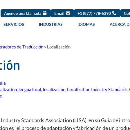
Agende una Llamada
Email
+1 (877) 778-6390
Cot
SERVICIOS
INDUSTRIAS
IDIOMAS
ACERCA D
radores de Traducción
»
Localización
ción
lia
alization
,
lengua local
,
localización
,
Localization Industry Standards 
re
 Industry Standards Association (LISA), en su Guía de intro
ación es “el proceso de adaptación y fabricación de un produ