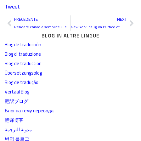
Tweet
Precedente
Suc
PRECEDENTE
NEXT
Rendere chiaro e semplice il legalese
New York inaugura l’Office of Language Access
BLOG IN ALTRE LINGUE
Blog de traducción
Blog di traduzione
Blog de traduction
Übersetzungsblog
Blog de tradução
Vertaal Blog
翻訳ブログ
Блог на тему перевода
翻译博客
مدونة الترجمة
번역 블로그