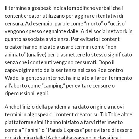
Il termine algospeak indica le modifiche verbali che i
content creator utilizzano per aggirare i tentativi di
censura. Ad esempio, parole come “morto” o “ucciso”
vengono spesso segnalate dalle IA dei social network in
quanto associate a violenza. Per evitarlo i content
creator hanno iniziato a usare termini come “non
animato” (unalive) per trasmettere lo stesso significato
senza che i contenuti vengano censurati. Dopo il
capovolgimento della sentenza nel caso Roe contro
Wade, la gente su internet ha iniziato a fare riferimento
all’aborto come “camping” per evitare censure o
ripercussioni legali.
Anche l’inizio della pandemia ha dato origine a nuovi
termini in algospeak: i content creator su TikTok e altre
piattaforme simili hanno iniziato a farvi riferimento
come a “Panini” o “Panda Express” per evitare di essere
presi di mira dalle IA che abbassavano in classifica i