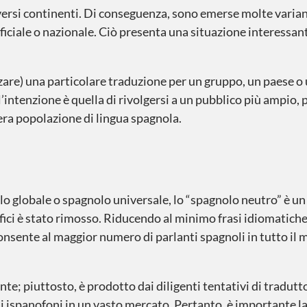
versi continenti. Di conseguenza, sono emerse molte varianti 
ufficiale o nazionale. Ciò presenta una situazione interessan
izzare) una particolare traduzione per un gruppo, un paese o 
l’intenzione è quella di rivolgersi a un pubblico più ampio,
ra popolazione di lingua spagnola.
obale o spagnolo universale, lo “spagnolo neutro” è un ti
ci è stato rimosso. Riducendo al minimo frasi idiomatiche,
onsente al maggior numero di parlanti spagnoli in tutto il
e; piuttosto, è prodotto dai diligenti tentativi di tradutto
i ispanofoni in un vasto mercato. Pertanto, è importante l