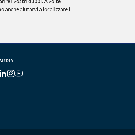
rire i vostri dubbi. A volte
 anche aiutarvi a localizzare i
 MEDIA