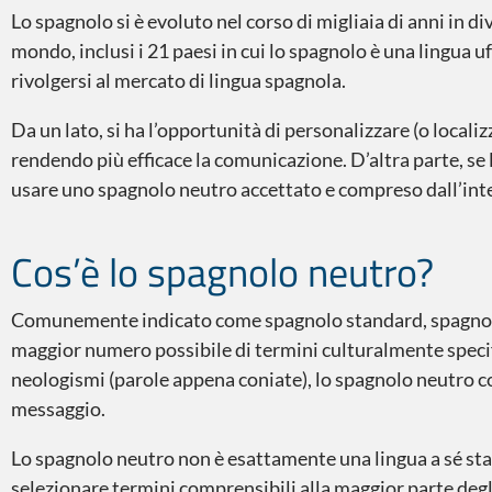
Lo spagnolo si è evoluto nel corso di migliaia di anni in di
mondo, inclusi i 21 paesi in cui lo spagnolo è una lingua 
rivolgersi al mercato di lingua spagnola.
Da un lato, si ha l’opportunità di personalizzare (o local
rendendo più efficace la comunicazione. D’altra parte, se 
usare uno spagnolo neutro accettato e compreso dall’inte
Cos’è lo spagnolo neutro?
Comunemente indicato come spagnolo standard, spagnolo gl
maggior numero possibile di termini culturalmente specifi
neologismi (parole appena coniate), lo spagnolo neutro c
messaggio.
Lo spagnolo neutro non è esattamente una lingua a sé stant
selezionare termini comprensibili alla maggior parte degl