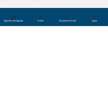
📅
✉️
📋
📞
Agende uma ligação
E-mail
Orçamento Gratis
Ligue
Você sabia?
Quando usar o espanhol
neutro
Uma forma universal de espanhol é uma boa opção para
conteúdos voltados para um público global, como
jornalismo, transmissões de televisão e outros meios
de comunicação. Em um mundo cada vez mais digital, a
maioria das organizações admite que seu conteúdo
mais importante irá cada vez mais longe.