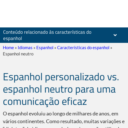
Conteúdo relacionado às características do
espanhol
Home
»
Idiomas
»
Espanhol
»
Características do espanhol
»
Espanhol neutro
Espanhol personalizado vs.
Espanhol castelhano
espanhol neutro para uma
comunicação eficaz
O espanhol evoluiu ao longo de milhares de anos, em
Espanhol latino-americano
vários continentes. Como resultado, muitas variações e