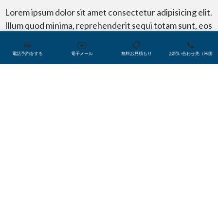
ローカライゼーション
Lorem ipsum dolor sit amet consectetur adipisicing elit.
Illum quod minima, reprehenderit sequi totam sunt, eos
voluptatem nemo maiores nesciunt porro inventore
📅
✉️
📋
📞
tenetur tempore ratione officia cupiditate, at quam
電話予約をする
電子メール
無料お見積もり
お問い合わせ先（米国
eaque!
グローバリゼーション
南フロリダセントラルオフィス
66 West Flagler, Suite 1200
Miami, FL, 33130, United States
ワシントンメトロセントラルオフィス
認証
1015 15th Street
Washington DC, 20005, United States
連絡先