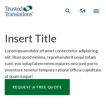
Insert Title
Lorem ipsum dolor sit amet consectetur adipisicing
elit. Illum quod minima, reprehenderit sequi totam
sunt, eos voluptatem nemo maiores nesciunt porro
inventore tenetur tempore ratione officia cupiditate,
at quam eaque!
REQUEST A FREE QUOTE