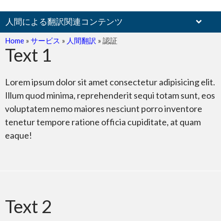
人間による翻訳関連コンテンツ
Home
»
サービス
»
人間翻訳
»
認証
Text 1
文書
Lorem ipsum dolor sit amet consectetur adipisicing elit.
Illum quod minima, reprehenderit sequi totam sunt, eos
voluptatem nemo maiores nesciunt porro inventore
tenetur tempore ratione officia cupiditate, at quam
eaque!
ウェブサイト
Text 2