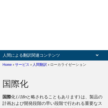
人間による翻訳関連コンテンツ
Home
»
サービス
»
人間翻訳
»
ローカライゼーション
国際化
文書
国際
化 (
i18n
と略されることもあります) は、製品の
計画および開発段階の早い段階で行われる重要なス