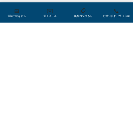
ローカライゼーションが
📅
✉️
📋
📞
電話予約をする
電子メール
無料お見積もり
お問い合わせ先（米国
重要な理由
キャプションとカート
製品やサービスをターゲットユーザーに確実に「ヒ
ット」させることは複雑ですが、非常に重要です。
ビジネスが新しい地域、文化、言語に拡大しようと
している場合、これはなおさら真実です。ローカラ
イゼーションは、攻撃を与えたり、潜在的な購入者
編集・校閲
を遠ざけたり、ユーザーエラーや機能の欠如に遭遇
したりするリスクなしに、会社が新しい市場にスム
ーズに移行できるようにするのに役立ちます。
スペイン語ローカライゼ
アクセシビリティ
ーションサービス