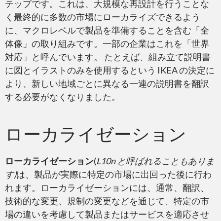
テップです。これは、大規模な再設計を行うことな
く最終的に多数の市場にローカライズできるよう
ウェブサイト
に、マクロレベルで製品を準備することを含む「全
体像」の取り組みです。一部の企業はこれを「世界
対応」と呼んでいます。 たとえば、組み立て説明書
に図とイラストのみを使用するという IKEA の決定に
より、新しい地域ごとに異なる一連の説明書を翻訳
する必要がなくなりました。
ローカライゼーション
ローカライゼーション
ローカライゼーション
(
L10n と呼ばれることもありま
す)
は、製品が実際に特定の市場に出回った後に行わ
グローバリゼーション
れます。ローカライゼーションには、通常、翻訳、
技術的な変更、規制の変更などを通じて、特定の市
場の違いを考慮して製品またはサービスを適応させ