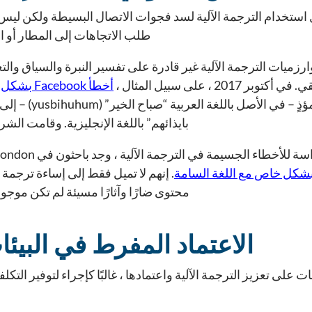
استخدام الترجمة الآلية لسد فجوات الاتصال البسيطة ولكن ليس
طلب الاتجاهات إلى المطار أو ا
ارزميات الترجمة الآلية غير قادرة على تفسير النبرة والسياق والت
201 ، على سبيل المثال ،
أخطأ Facebook بشكل خطير في ترجمة
فلسطيني غير مؤذٍ 
بايذائهم” باللغة الإنجليزية. وقامت الشر
بشكل خاص مع اللغة السامة
. إنهم لا تميل فقط إلى إساءة ترجمة م
محتوى ضارًا وآثارًا مسيئة لم تكن موجو
الاعتماد المفرط في البيئ
لى تعزيز الترجمة الآلية واعتمادها ، غالبًا كإجراء لتوفير التكل