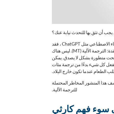
يجب أن تثق بها للتحدث نيابة عنك؟
نظرًا لأن عوالم التعليم والتكنولوجيا مليئة بالإمكانيات (والمخاطر) الخاصة بأدوات الذكاء الاصطناعي مثل ChatGPT ، فقد
حان الوقت للتعمق في أداة أخرى غالبًا ما يتم الترحيب بها باعتبارها الحل للمشكلات المعقدة: الترجمة الآلية (MT). ليس هناك
رامج الترجمة الآلية مثل Google Translate و Microsoft Translator أصبحت متطورة بشكل لا يصدق. يمكن
 تفعل كل شيء بدءًا من ترجمة مئات
الطعام عندما تكون خارج البلاد.
شف هذا المنشور المخاطر المحتملة
للترجمة الآلية.
ى سوء فهم كارثي