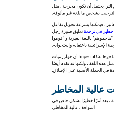
 التي يحتمل أن تكون محرجة ، مثل
لترحيب بشخص ما بلغة غير مألوفة.
عابير ، فيمكنها بسرعة تحويل تفاعل
تعليق صورة رجل
– في الأصل باللغة العربية “صباح الخير” (yusbihuhum) – إلى “هاجموهم” باللغة العبرية و “قوموا
طة الإسرائيلية باعتقاله واستجوابه.
في الواقع ، في دراسة للأخطاء الجسيمة في الترجمة الآلية ، وجد باحثون في Imperial College London أن خوارزميات
ثل هذه اللغة ، ولكنها قد تقدم أيضًا
دة في الجملة الأصلية على الإطلاق.
ات عالية المخاطر
فة ، يعد أمرًا خطيرًا بشكل خاص في
المواقف عالية المخاطر.