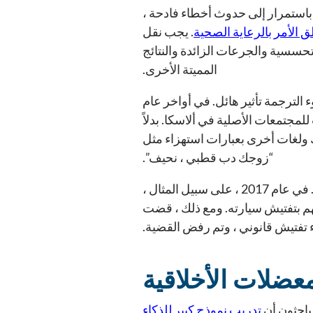
فير إرشادات غرفة الطوارئ باستمرار إلى حدوث أخطاء فادحة ،
ق الأمر بالرعاية الصحية
. يجب نقل
حسسية والجرعات الزائدة والنتائج
المميتة الأخرى.
 الترجمة تأثير هائل. في أواخر عام
للمجتمعات الأصلية في ألاسكا. بدلاً
 ولغات أخرى بعبارات استهزاء مثل
“زوجك دب قطبي ، نحيف”.
يؤدي استخدام الترجمة الآلية في سلك إنفاذ القانون أيضًا إلى خلق أسئلة قانونية شائكة. في عام 2017 ، على سبيل المثال ،
الإسبانية بالسماح لهم بتفتيش سيارته. ومع ذلك ، قضت
معضلات الأخلاقية
لباحثون أن
تدريب نموذج كبير للذكاء