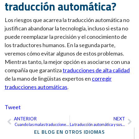
traducción automática?
Los riesgos que acarrea la traducción automática no
justifican abandonar la tecnología, incluso si esta no
puede reemplazar la precisión y el conocimiento de
los traductores humanos. En la segunda parte,
veremos cómo evitar algunos de estos problemas.
Mientras tanto, la mejor opción es asociarse con una
compañía que garantiza
traducciones de alta calidad
de la mano de lingüistas expertos en
corregir
traducciones automáticas
.
Tweet
ANTERIOR
NEXT
Ant
Sig
Cuando las malas traducciones desprestigian el proceso democrático
La traducción automática y sus riesgos (segunda parte)
EL BLOG EN OTROS IDIOMAS