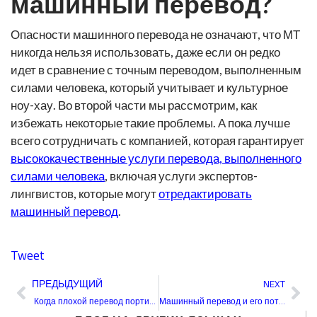
машинный перевод?
Опасности машинного перевода не означают, что МТ
никогда нельзя использовать, даже если он редко
идет в сравнение с точным переводом, выполненным
силами человека, который учитывает и культурное
ноу-хау. Во второй части мы рассмотрим, как
избежать некоторые такие проблемы. А пока лучше
всего сотрудничать с компанией, которая гарантирует
высококачественные услуги перевода, выполненного
силами человека
, включая услуги экспертов-
лингвистов, которые могут
отредактировать
машинный перевод
.
Tweet
Пред
Сл
ПРЕДЫДУЩИЙ
NEXT
Когда плохой перевод портит демократические усилия
Машинный перевод и его потенциальные опасности (часть 2)