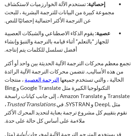
إحصائية:
تستخدم الآلة الخوارزميات لاستكشاف
مجموعة كبيرة من البيانات للترجمة البشرية ، للبحث
عن الترجمة الأكثر احتمالية إحصائيًا للنص.
عصبية:
يقوم الذكاء الاصطناعي والشبكات العصبية
للجهاز “بالتعلم” أثناء قيامه بالترجمة والتنبؤ وإنشاء
أفضل تسلسل للكلمات يتم إنتاجه.
تجمع معظم محركات الترجمة الآلية الحديثة بين واحد أو أكثر
من هذه الأساليب. تتضمن محركات الترجمة الآلية الرائدة
الحالية ، والتي تستخدم جميعها
الترجمة العصبية
، منتجات
التكنولوجيا الكبيرة مثل Google Translate و Bing
Translate و Amazon Translate ، إلى جانب كيانات راسخة
مثل DeepL و SYSTRAN. في
Trusted Translations
،
نقوم بتقييم كل مشروع ترجمة بعناية لتحديد المحرك الأكثر
ملاءمة على أساس كل حالة على حدة.
قد يستخدم المترجم الترجمة الآلية لمخرجات
أولية
(مثل