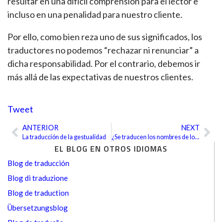
resultar en una difícil comprensión para el lector e
incluso en una penalidad para nuestro cliente.
Por ello, como bien reza uno de sus significados, los
traductores no podemos “rechazar ni renunciar” a
dicha responsabilidad. Por el contrario, debemos ir
más allá de las expectativas de nuestros clientes.
Tweet
ANTERIOR
NEXT
Ant
Sig
La traducción de la gestualidad
¿Se traducen los nombres de los superhéroes?
EL BLOG EN OTROS IDIOMAS
Blog de traducción
Blog di traduzione
Blog de traduction
Übersetzungsblog