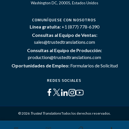
Washington DC, 20005, Estados Unidos
COMUNÍQUESE CON NOSOTROS
Línea gratuita:
+1 (877) 778-6390
Consultas al Equipo de Ventas:
sales@trustedtranslations.com
Consultas al Equipo de Producción:
production@trustedtranslations.com
Oportunidades de Empleo:
Formularios de Solicitud
REDES SOCIALES
© 2026
Trusted Translations
Todos los derechos reservados.
📅
✉️
📋
📞
Mapa del sitio
Términos y Condiciones
Política de privacidad