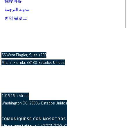
翻译博客
مدونة الترجمة
번역 블로그
OFICINA CENTRAL DEL SUR DE FLORIDA
66 West Flagler, Suite 1200
Miami, Florida, 33130, Estados Unidos
OFICINA CENTRAL DEL ÁREA METROPOLITANA DE
WASHINGTON
1015 15th Street
Washington DC, 20005, Estados Unidos
COMUNÍQUESE CON NOSOTROS
Línea gratuita:
+1 (877) 778-6390