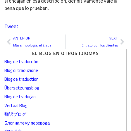
si encajan en esa descripción, definitivamente vale la
pena que lo prueben.
Tweet
Ant
Sig
ANTERIOR
NEXT
Más simbología: el árabe
El trato con los clientes
EL BLOG EN OTROS IDIOMAS
Blog de traducción
Blog di traduzione
Blog de traduction
Übersetzungsblog
Blog de tradução
Vertaal Blog
翻訳ブログ
Блог на тему перевода