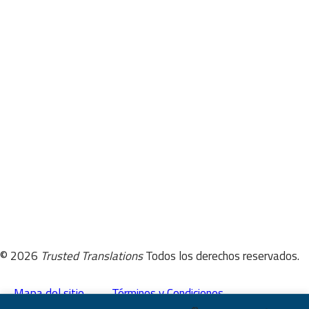
Consultas al Equipo de Ventas:
sales@trustedtranslations.com
Consultas al Equipo de Producción:
production@trustedtranslations.com
Oportunidades de Empleo:
Formularios de Solicitud
REDES SOCIALES
© 2026
Trusted Translations
Todos los derechos reservados.
Mapa del sitio
Términos y Condiciones