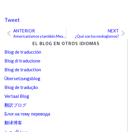
Tweet
ANTERIOR
NEXT
Ant
Sig
Americanismos y también Mexicanismos
¿Qué son los neologismos?
EL BLOG EN OTROS IDIOMAS
Blog de traducción
Blog di traduzione
Blog de traduction
Übersetzungsblog
Blog de tradução
Vertaal Blog
翻訳ブログ
Блог на тему перевода
翻译博客
مدونة الترجمة