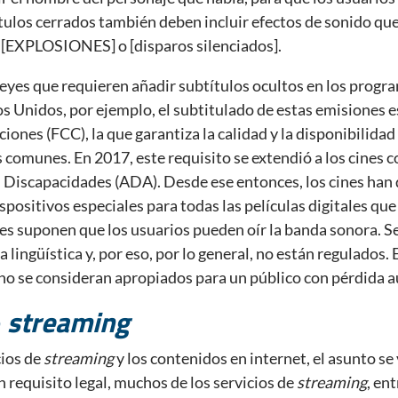
tulos cerrados también deben incluir efectos de sonido que
, [EXPLOSIONES] o [disparos silenciados].
leyes que requieren añadir subtítulos ocultos en los progr
os Unidos, por ejemplo, el subtitulado de estas emisiones 
ones (FCC), la que garantiza la calidad y la disponibilidad d
s comunes. En 2017, este requisito se extendió a los cines c
Discapacidades (ADA). Desde ese entonces, los cines han 
spositivos especiales para todas las películas digitales que 
es suponen que los usuarios pueden oír la banda sonora. Se
 lingüística y, por eso, por lo general, no están regulados.
no se consideran apropiados para un público con pérdida a
e
streaming
cios de
streaming
y los contenidos en internet, el asunto se
 requisito legal, muchos de los servicios de
streaming
, en