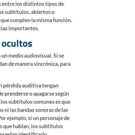
 entre los distintos tipos de
s subtítulos, abiertos o
y que cumplen la misma función.
cias importantes.
 ocultos
 un medio audiovisual. Si se
e dan de manera sincrónica, para
n pérdida auditiva tengan
de prenderse o apagarse según
y los subtítulos comunes es que
os ni las bandas sonoras de las
Por ejemplo, si un personaje de
es que hablan, los subtítulos
 puedan identificarlo