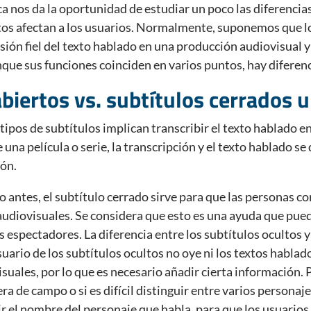
a nos da la oportunidad de estudiar un poco las diferencias
tos afectan a los usuarios. Normalmente, suponemos que lo
sión fiel del texto hablado en una producción audiovisual 
nque sus funciones coinciden en varios puntos, hay diferen
biertos vs. subtítulos cerrados u
pos de subtítulos implican transcribir el texto hablado en
e una película o serie, la transcripción y el texto hablado s
ión.
antes, el subtítulo cerrado sirve para que las personas co
audiovisuales. Se considera que esto es una ayuda que pue
os espectadores. La diferencia entre los subtítulos ocultos 
suario de los subtítulos ocultos no oye ni los textos hablad
uales, por lo que es necesario añadir cierta información. 
ra de campo o si es difícil distinguir entre varios personaj
r el nombre del personaje que habla, para que los usuarios