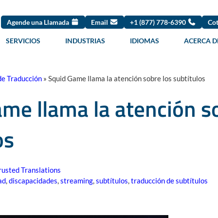
Agende una Llamada
Email
+1 (877) 778-6390
Cot
SERVICIOS
INDUSTRIAS
IDIOMAS
ACERCA D
de Traducción
»
Squid Game llama la atención sobre los subtítulos
me llama la atención s
os
rusted Translations
ad
,
discapacidades
,
streaming
,
subtítulos
,
traducción de subtítulos