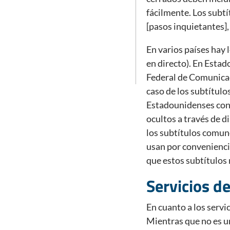
fácilmente. Los subtí
[pasos inquietantes]
En varios países hay 
en directo). En Estad
Federal de Comunicaci
caso de los subtítulo
Estadounidenses con 
ocultos a través de di
los subtítulos comun
usan por conveniencia
que estos subtítulos 
Servicios d
En cuanto a los servi
Mientras que no es un