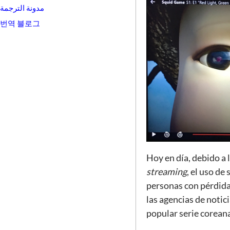
مدونة الترجمة
번역 블로그
Hoy en día, debido a 
streaming
, el uso de
personas con pérdida
las agencias de notic
popular serie corean