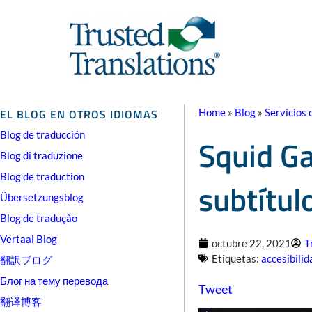
EL BLOG EN OTROS IDIOMAS
Home
»
Blog
»
Servicios 
Blog de traducción
Squid Ga
Blog di traduzione
Blog de traduction
subtítul
Übersetzungsblog
Blog de tradução
Vertaal Blog
octubre 22, 2021
T
Etiquetas:
accesibilid
翻訳ブログ
Блог на тему перевода
Tweet
翻译博客