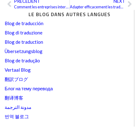
PRÉCÉDENT
NEXT
Précédent
Sui
Comment les entreprises internationales adaptent-elles les traductions à leurs besoins linguistiques ?
Adapter efficacement les traductions professionnelles de PAO sans compromettre le message ou l’esthétique
LE BLOG DANS AUTRES LANGUES
Blog de traducción
Blog di traduzione
Blog de traduction
Übersetzungsblog
Blog de tradução
Vertaal Blog
翻訳ブログ
Блог на тему перевода
翻译博客
مدونة الترجمة
번역 블로그