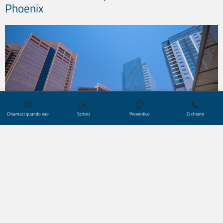
Phoenix
📅
✉️
📋
📞
Chiamaci quando vuo
Scrivici
Preventivo
Ci chiami
Il settore
tecnologico
e dei servizi è una delle forze
trainanti di Phoenix e si affianca a un’economia molto
sviluppata nel settore immobiliare,
finanziario
,
manifatturiero
e
sanitario
, oltre alle operazioni