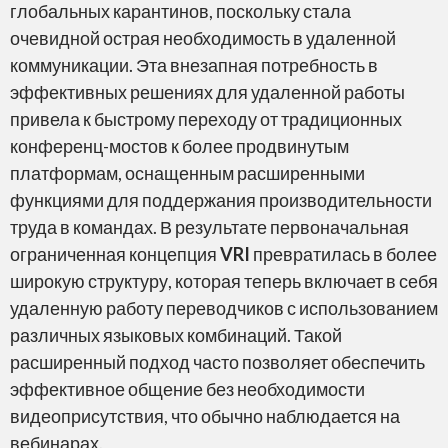
Teams
глобальных карантинов, поскольку стала
очевидной острая необходимость в удаленной
коммуникации. Эта внезапная потребность в
эффективных решениях для удаленной работы
привела к быстрому переходу от традиционных
конференц-мостов к более продвинутым
Google Meet
платформам, оснащенным расширенными
функциями для поддержания производительности
труда в командах. В результате первоначальная
ограниченная концепция
VRI
превратилась в более
широкую структуру, которая теперь включает в себя
удаленную работу переводчиков с использованием
Cisco Webex
различных языковых комбинаций. Такой
расширенный подход часто позволяет обеспечить
эффективное общение без необходимости
видеоприсутствия, что обычно наблюдается на
вебинарах.