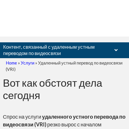
Контент, связанный с удаленным устным
переводом по видеосвязи
Home
»
Услуги
»
Удаленный устный перевод по видеосвязи
(VRI)
Вот как обстоят дела
Zoom
сегодня
Спрос на услуги
удаленного устного перевода по
видеосвязи (VRI)
резко вырос с началом