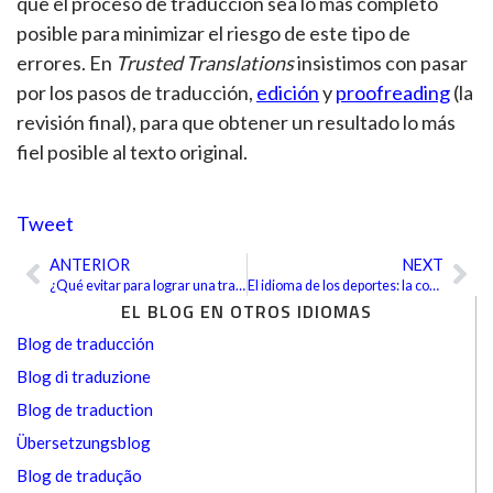
que el proceso de traducción sea lo más completo
posible para minimizar el riesgo de este tipo de
errores. En
Trusted Translations
insistimos con pasar
por los pasos de traducción,
edición
y
proofreading
(la
revisión final), para que obtener un resultado lo más
fiel posible al texto original.
Tweet
ANTERIOR
NEXT
Ant
Sig
¿Qué evitar para lograr una traducción perfecta?
El idioma de los deportes: la comunicación con el árbitro
EL BLOG EN OTROS IDIOMAS
Blog de traducción
Blog di traduzione
Blog de traduction
Übersetzungsblog
Blog de tradução