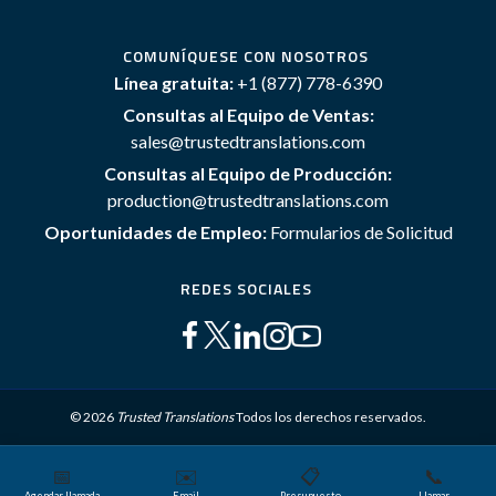
COMUNÍQUESE CON NOSOTROS
Línea gratuita:
+1 (877) 778-6390
Consultas al Equipo de Ventas:
sales@trustedtranslations.com
Consultas al Equipo de Producción:
production@trustedtranslations.com
Oportunidades de Empleo:
Formularios de Solicitud
REDES SOCIALES
© 2026
Trusted Translations
Todos los derechos reservados.
📅
✉️
📋
📞
Mapa del sitio
Términos y Condiciones
Política de privacidad
Agendar llamada
Email
Presupuesto
Llamar