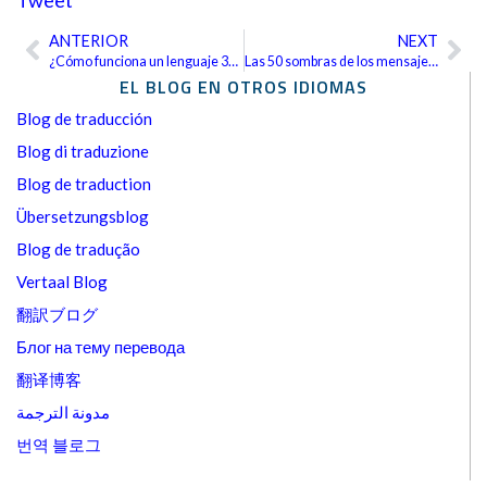
ANTERIOR
NEXT
Ant
Sig
¿Cómo funciona un lenguaje 3D?
Las 50 sombras de los mensajes de texto
EL BLOG EN OTROS IDIOMAS
Blog de traducción
Blog di traduzione
Blog de traduction
Übersetzungsblog
Blog de tradução
Vertaal Blog
翻訳ブログ
Блог на тему перевода
翻译博客
مدونة الترجمة
번역 블로그