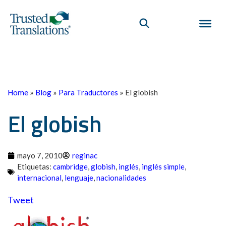
Home
»
Blog
»
Para Traductores
»
El globish
El globish
mayo 7, 2010
reginac
Etiquetas:
cambridge
,
globish
,
inglés
,
inglés simple
,
internacional
,
lenguaje
,
nacionalidades
Tweet