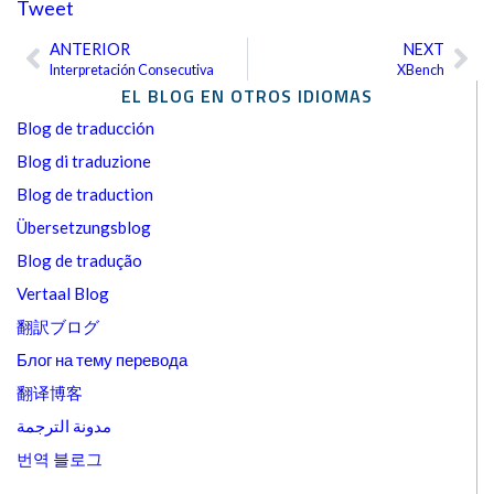
Tweet
ANTERIOR
NEXT
Ant
Sig
Interpretación Consecutiva
XBench
EL BLOG EN OTROS IDIOMAS
Blog de traducción
Blog di traduzione
Blog de traduction
Übersetzungsblog
Blog de tradução
Vertaal Blog
翻訳ブログ
Блог на тему перевода
翻译博客
مدونة الترجمة
번역 블로그