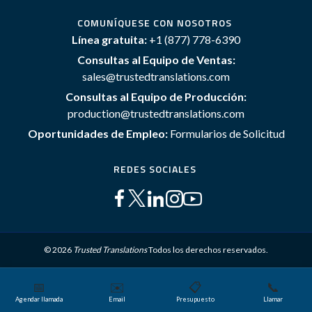
COMUNÍQUESE CON NOSOTROS
Línea gratuita:
+1 (877) 778-6390
Consultas al Equipo de Ventas:
sales@trustedtranslations.com
Consultas al Equipo de Producción:
production@trustedtranslations.com
Oportunidades de Empleo:
Formularios de Solicitud
REDES SOCIALES
© 2026
Trusted Translations
Todos los derechos reservados.
📅
✉️
📋
📞
Mapa del sitio
Términos y Condiciones
Política de privacidad
Agendar llamada
Email
Presupuesto
Llamar