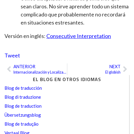
sean claros. No sirve aprender todo un sistema
complicado que probablemente no recordará
en situaciones estresantes.
Versión en inglés:
Consecutive Interpretation
Tweet
ANTERIOR
NEXT
Ant
Sig
Internacionalización y Localización
El globish
EL BLOG EN OTROS IDIOMAS
Blog de traducción
Blog di traduzione
Blog de traduction
Übersetzungsblog
Blog de tradução
Vertaal Blog