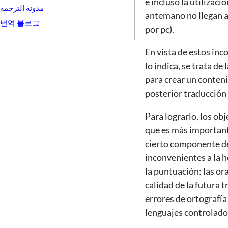
e incluso la utilizac
مدونة الترجمة
antemano no llegan a 
번역 블로그
por pc).
En vista de estos in
lo indica, se trata de
para crear un conten
posterior traducción 
Para lograrlo, los ob
que es más importante
cierto componente de
inconvenientes a la h
la puntuación: las or
calidad de la futura 
errores de ortografí
lenguajes controlado