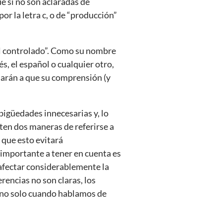
ue si no son aclaradas de
r la letra c, o de “producción”
al controlado”. Como su nombre
és, el español o cualquier otro,
darán a que su comprensión (y
bigüedades innecesarias y, lo
sten dos maneras de referirse a
 que esto evitará
 importante a tener en cuenta es
 afectar considerablemente la
rencias no son claras, los
 ¡no solo cuando hablamos de