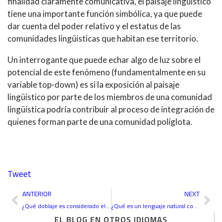
finalidad claramente comunicativa, el paisaje lingüístico
tiene una importante función simbólica, ya que puede
dar cuenta del poder relativo y el estatus de las
comunidades lingüísticas que habitan ese territorio.
Un interrogante que puede echar algo de luz sobre el
potencial de este fenómeno (fundamentalmente en su
variable top-down) es si la exposición al paisaje
lingüístico por parte de los miembros de una comunidad
lingüística podría contribuir al proceso de integración de
quienes forman parte de una comunidad políglota.
Tweet
Ant
Sig
ANTERIOR
NEXT
¿Qué doblaje es considerado el mejor de la historia?
¿Qué es un lenguaje natural controlado?
EL BLOG EN OTROS IDIOMAS