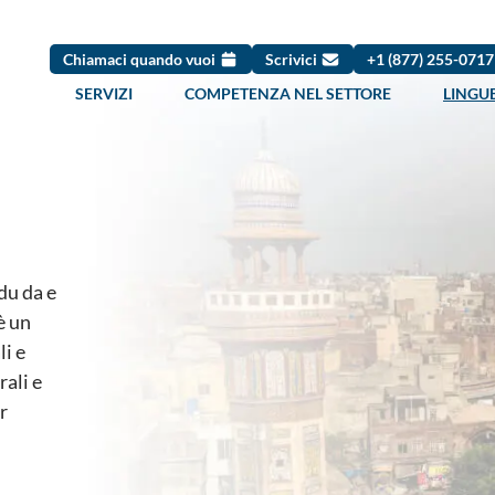
Chiamaci quando vuoi
Scrivici
+1 (877) 255-071
SERVIZI
COMPETENZA NEL SETTORE
LINGU
du da e
è un
li e
rali e
r