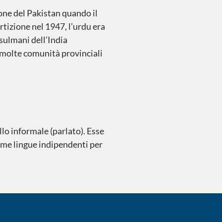
one del Pakistan quando il
tizione nel 1947, l’urdu era
sulmani dell’India
n molte comunità provinciali
llo informale (parlato). Esse
ome lingue indipendenti per