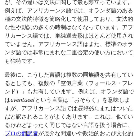
が、その違いは文法に関して最も際立っています。
例えば、アフリカーンス語では、オランダ語のある
種の文法的特徴を簡略化して使用しており、文法的
な性や動詞の多くの時制はなくなっています。アフ
リカーンス語では、単純過去形はほとんど使用され
ていません。アフリカーンス語はまた、標準のオラ
ンダ語では非常にまれな二重否定の使い方において
も独特です。
最後に、こうした言語は複数の同族語を共有してい
るとしても、複数の「空似言葉（フォールス・フレ
ンド）」も共有しています。 例えば、オランダ語で
は
eventueel
という言葉は「おそらく」を意味しま
すが、アフリカーンス語では
最終的に
または
ついに
は
と訳されることがよくあります。これは、似てい
る
けれど
まったく同じではない言語を扱う場合に、
プロの翻訳者
が厄介な間違いや政治的および文化的