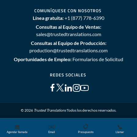
COMUNÍQUESE CON NOSOTROS
Línea gratuita:
+1 (877) 778-6390
Consultas al Equipo de Ventas:
sales@trustedtranslations.com
Consultas al Equipo de Producción:
production@trustedtranslations.com
Oportunidades de Empleo:
Formularios de Solicitud
REDES SOCIALES
© 2026
Trusted Translations
Todos los derechos reservados.
📅
✉️
📋
📞
Mapa del sitio
Términos y Condiciones
Política de privacidad
Agendar llamada
Email
Presupuesto
Llamar