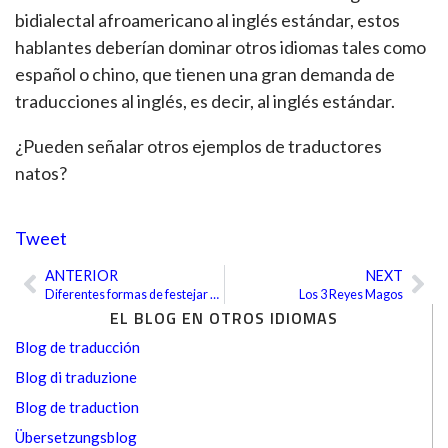
bidialectal afroamericano al inglés estándar, estos
hablantes deberían dominar otros idiomas tales como
español o chino, que tienen una gran demanda de
traducciones al inglés, es decir, al inglés estándar.
¿Pueden señalar otros ejemplos de traductores
natos?
Tweet
ANTERIOR
NEXT
Ant
Sig
Diferentes formas de festejar el Año Nuevo
Los 3 Reyes Magos
EL BLOG EN OTROS IDIOMAS
Blog de traducción
Blog di traduzione
Blog de traduction
Übersetzungsblog