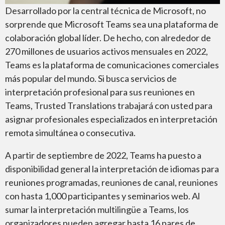
Cisco Webex
Desarrollado por la central técnica de Microsoft, no
sorprende que Microsoft Teams sea una plataforma de
colaboración global líder. De hecho, con alrededor de
270 millones de usuarios activos mensuales en 2022,
Teams es la plataforma de comunicaciones comerciales
más popular del mundo. Si busca servicios de
Skype
interpretación profesional para sus reuniones en
Teams, Trusted Translations trabajará con usted para
asignar profesionales especializados en interpretación
remota simultánea o consecutiva.
A partir de septiembre de 2022, Teams ha puesto a
GoTo Meeting
disponibilidad general la interpretación de idiomas para
reuniones programadas, reuniones de canal, reuniones
con hasta 1,000 participantes y seminarios web. Al
sumar la interpretación multilingüe a Teams, los
organizadores pueden agregar hasta 16 pares de