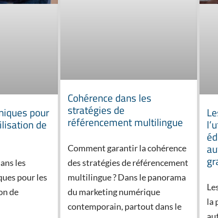
Cohérence dans les
stratégies de
niques pour
Le
référencement multilingue
ilisation de
l’
éd
au
Comment garantir la cohérence
gr
des stratégies de référencement
dans les
multilingue ? Dans le panorama
ques pour les
Les
du marketing numérique
on de
la
contemporain, partout dans le
au