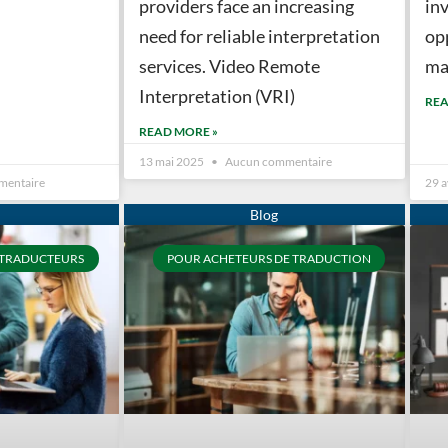
providers face an increasing
in
need for reliable interpretation
op
services. Video Remote
ma
Interpretation (VRI)
REA
READ MORE »
13 mai 2025
Aucun commentaire
mentaire
29 a
 TRADUCTEURS
POUR ACHETEURS DE TRADUCTION