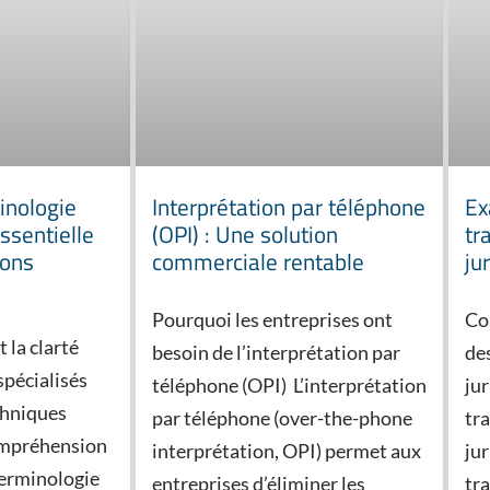
inologie
Interprétation par téléphone
Ex
ssentielle
(OPI) : Une solution
tr
ions
commerciale rentable
ju
Pourquoi les entreprises ont
Co
t la clarté
besoin de l’interprétation par
de
spécialisés
téléphone (OPI) L’interprétation
ju
chniques
par téléphone (over-the-phone
tr
ompréhension
interprétation, OPI) permet aux
jur
terminologie
entreprises d’éliminer les
tr