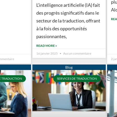
pl
L’intelligence artificielle (IA) fait
Al
des progrès significatifs dans le
REA
secteur de la traduction, offrant
à la fois des opportunités
passionnantes,
READ MORE »
16 janvier 2025
Aucun commentaire
mmentaire
2 ja
E TRADUCTION
SERVICES DE TRADUCTION