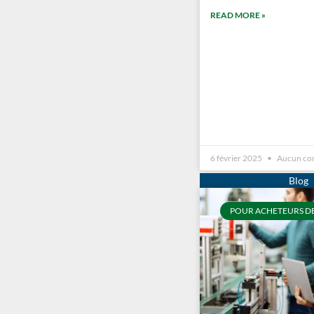
READ MORE »
6 février 2025
Aucun co
POUR ACHETEURS D