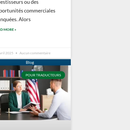
vestisseurs ou des
portunités commerciales
nquées. Alors
D MORE »
vril 2025
Aucun commentaire
POUR TRADUCTEURS