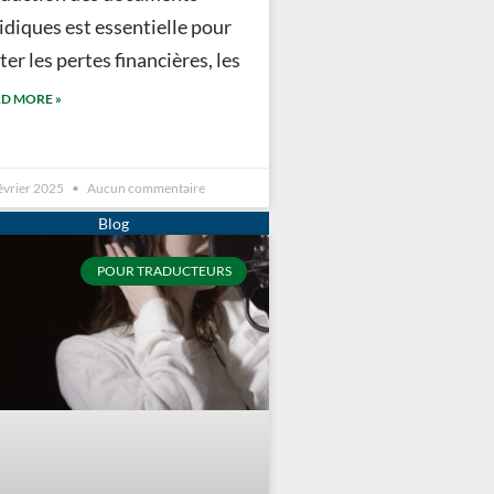
idiques est essentielle pour
ter les pertes financières, les
D MORE »
évrier 2025
Aucun commentaire
POUR TRADUCTEURS