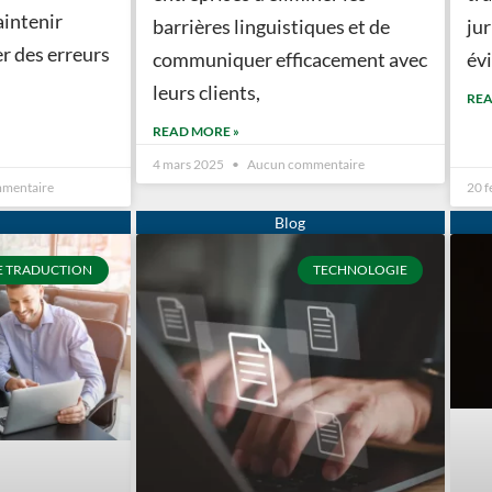
aintenir
barrières linguistiques et de
jur
er des erreurs
communiquer efficacement avec
évi
leurs clients,
REA
READ MORE »
4 mars 2025
Aucun commentaire
mentaire
20 f
E TRADUCTION
TECHNOLOGIE