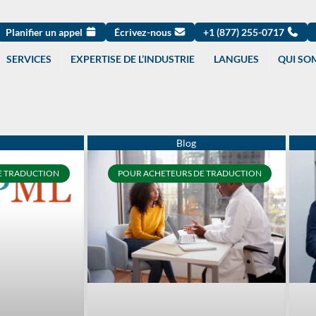
Planifier un appel
Écrivez-nous
+1 (877) 255-0717
SERVICES
EXPERTISE DE L’INDUSTRIE
LANGUES
QUI SO
Page
Page
Page
Page
Page
Page
Page
Page
Page
Page
DE TRADUCTION
POUR ACHETEURS DE TRADUCTION