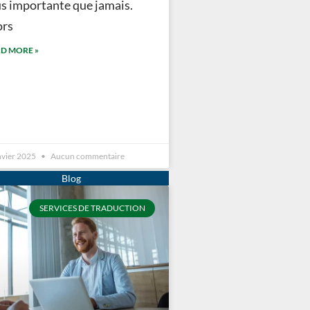
us importante que jamais.
ors
D MORE »
nvier 2025
Aucun commentaire
SERVICES DE TRADUCTION