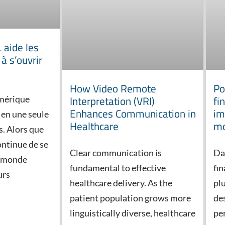
aide les
à s’ouvrir
How Video Remote
Po
Interpretation (VRI)
fi
mérique
Enhances Communication in
im
 en une seule
Healthcare
mo
s. Alors que
ontinue de se
Clear communication is
Da
e monde
fundamental to effective
fi
urs
healthcare delivery. As the
pl
patient population grows more
de
linguistically diverse, healthcare
pe