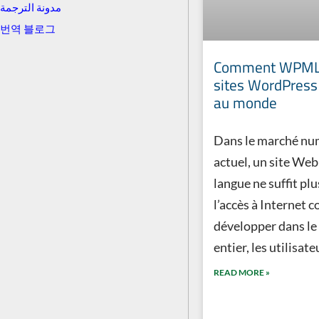
مدونة الترجمة
번역 블로그
Comment WPML 
sites WordPress 
au monde
Dans le marché nu
actuel, un site Web
langue ne suffit plu
l’accès à Internet c
développer dans l
entier, les utilisate
READ MORE »