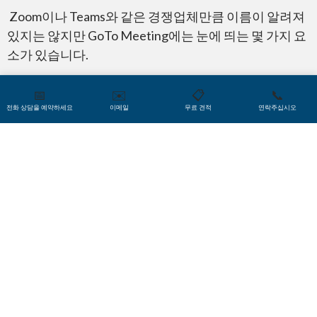
Zoom이나 Teams와 같은 경쟁업체만큼 이름이 알려져
있지는 않지만 GoTo Meeting에는 눈에 띄는 몇 가지 요
소가 있습니다.
99.9%라는 업계 최고의 서비스 가동 시간을 자랑
📅
✉️
📋
📞
(매우 안정적임)
전화 상담을 예약하세요
이메일
무료 견적
연락주십시오
50개 이상의 국가에서 수신자 부담 및 나에게 전
화(Call Me) 옵션 제공
엔터프라이즈급 보안 기능, 현재 E2E 암호화 개
발 중
모두 GoTo에서 관리하는 협업 도구(그리기 도구
등)
소프트웨어 또는 앱 다운로드가 불필요
COVID-19 팬데믹 기간 동안 GoTo는 북미 고객을 대상