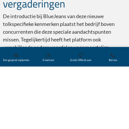
vergaderingen
De introductie bij BlueJeans van deze nieuwe
tolkspecifieke kenmerken plaatst het bedrijf boven
concurrenten die deze speciale aandachtspunten
missen. Tegelijkertijd heeft het platform ook
verschillende andere voordelen voor meertalige
📅
✉️
📋
📞
vergaderingen, waaronder:
Een gesprek inplannen
E-mail ons
Gratis Offerte aan
Bel ons
hoogwaardige, betrouwbare video en audio
niet-BlueJeans-gebruikers kunnen lid worden
zonder een app of software te downloaden
beschikbaar op Android, iOS, Linux, macOS en
Windows
eenvoudig te integreren met Slack, Panopto,
Canvas LMS en meer