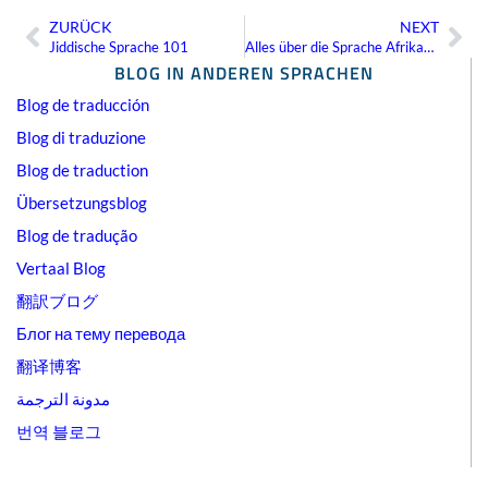
ZURÜCK
NEXT
Zurück
Näc
Jiddische Sprache 101
Alles über die Sprache Afrikaans
BLOG IN ANDEREN SPRACHEN
Blog de traducción
Blog di traduzione
Blog de traduction
Übersetzungsblog
Blog de tradução
Vertaal Blog
翻訳ブログ
Блог на тему перевода
翻译博客
مدونة الترجمة
번역 블로그