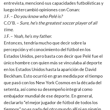
entrevista, mencionó sus capacidades futbolísticas y
luego intercambió opiniones con Conan:
J.F. –
Do you know who Pelé is?
C.O’B. –
Sure, he’s the greatest soccer player of all
time.
J.F. –
Yeah, he’s my father.
Entonces, tendría mucho que decir sobre la
percepción y el conocimiento del fútbol en los
Estados Unidos, pero basta con decir que Pelé fue el
único hombre con quien más se vinculaba al deporte
en los Estados Unidos hasta la aparición de David
Beckham. Esto ocurrió en gran medida por el tiempo
que pasó con los New York Cosmos en la década del
setenta, así como su desempeño integral como
embajador mundial de ese deporte. En general,
declararlo “el mejor jugador de fútbol de todos los
tiempos” no es nada del otro mundo allí ni en ningún