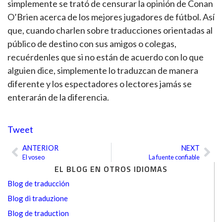
simplemente se trató de censurar la opinión de Conan
O’Brien acerca de los mejores jugadores de fútbol. Así
que, cuando charlen sobre traducciones orientadas al
público de destino con sus amigos o colegas,
recuérdenles que si no están de acuerdo con lo que
alguien dice, simplemente lo traduzcan de manera
diferente y los espectadores o lectores jamás se
enterarán de la diferencia.
Tweet
ANTERIOR
NEXT
Ant
Sig
El voseo
La fuente confiable
EL BLOG EN OTROS IDIOMAS
Blog de traducción
Blog di traduzione
Blog de traduction