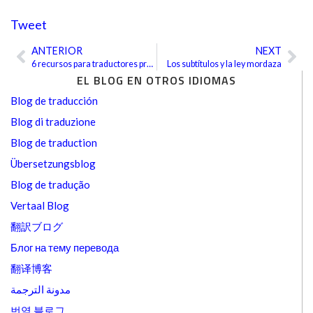
Tweet
ANTERIOR
NEXT
Ant
Sig
6 recursos para traductores provistos por periódicos
Los subtítulos y la ley mordaza
EL BLOG EN OTROS IDIOMAS
Blog de traducción
Blog di traduzione
Blog de traduction
Übersetzungsblog
Blog de tradução
Vertaal Blog
翻訳ブログ
Блог на тему перевода
翻译博客
مدونة الترجمة
번역 블로그